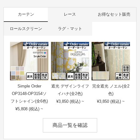
カーテン
レース
お得なセット販売
ロールスクリーン
ラグ・マット
Simple Order
遮光 デザインライフ
完全遮光 ノエル(全2
OP3148-OP3154ソ
イハナ(全2色)
色)
フトシャイン(全6色)
¥3,850 (税込) ~
¥3,850 (税込) ~
¥5,808 (税込) ~
商品一覧を確認