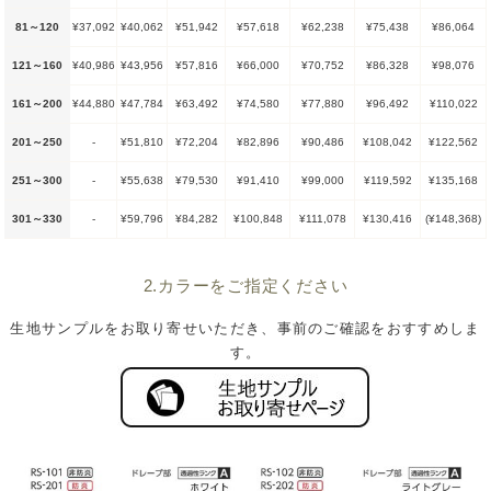
81～120
¥37,092
¥40,062
¥51,942
¥57,618
¥62,238
¥75,438
¥86,064
121～160
¥40,986
¥43,956
¥57,816
¥66,000
¥70,752
¥86,328
¥98,076
161～200
¥44,880
¥47,784
¥63,492
¥74,580
¥77,880
¥96,492
¥110,022
201～250
-
¥51,810
¥72,204
¥82,896
¥90,486
¥108,042
¥122,562
251～300
-
¥55,638
¥79,530
¥91,410
¥99,000
¥119,592
¥135,168
301～330
-
¥59,796
¥84,282
¥100,848
¥111,078
¥130,416
(¥148,368)
2.カラーをご指定ください
生地サンプルをお取り寄せいただき、事前のご確認をおすすめしま
す。