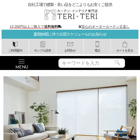
自社工場で縫製・良い品をどこよりもお安くご提供
13,200円以上ご購入で
送料無料
安心のオーダーカーテン丈直し
夏期休暇に伴う出荷スケジュールのお知らせ
ご利用案内
サンプル請求
お問合せ
電話
カートを見る