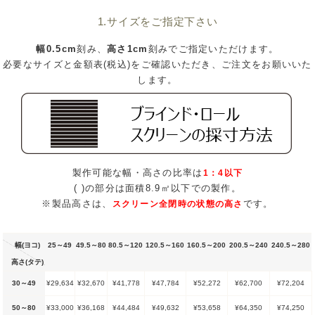
1.サイズをご指定下さい
幅0.5cm
刻み、
高さ1cm
刻みでご指定いただけます。
必要なサイズと金額表(税込)をご確認いただき、ご注文をお願いいた
します。
製作可能な幅・高さの比率は
1：4以下
( )の部分は面積8.9㎡以下での製作。
※製品高さは、
です。
スクリーン全閉時の状態の高さ
幅(ヨコ)
25～49
49.5～80
80.5～120
120.5～160
160.5～200
200.5～240
240.5～280
高さ(タテ)
30～49
¥29,634
¥32,670
¥41,778
¥47,784
¥52,272
¥62,700
¥72,204
50～80
¥33,000
¥36,168
¥44,484
¥49,632
¥53,658
¥64,350
¥74,250