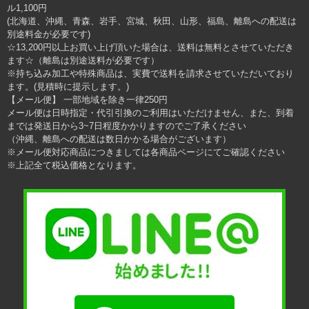
ル1,100円
(北海道、沖縄、青森、岩手、宮城、秋田、山形、福島、離島への配送は
別途料金が必要です)
☆13,200円以上お買い上げ頂いた場合は、送料は無料とさせていただき
ます☆（離島は別途送料が必要です）
※持ち込み加工や特殊商品は、実費で送料を請求させていただいており
ます。(見積時に提示します。)
【メール便】 一部地域を除き一律250円
メール便は日時指定・代引引換のご利用はいただけません、また、到着
までは発送日から3~7日程度かかりますのでご了承ください
（沖縄、離島への配送は数日かかる場合がございます）
※メール便対応商品につきましては各商品ページにてご確認ください
※上記全て税込価格となります。