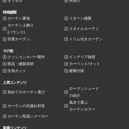
タッセル
房掛け
特殊縫製
カーテン裏地
リターン縫製
カーテン上飾り
スタイルカーテン
(バランス)
切替カーテン
トリム付きカーテン
その他
クッションカバー製作
インテリア雑貨
部品・縫製資材
カーペット/マット
生地カット
縫製仕様
人気コンテンツ
ローマンシェード
初めてのカーテン選び
の紹介
風水で選ぶ
カーテンの光漏れ対策
カーテンカラー
カーテン取扱いメーカー
新着コンテンツ