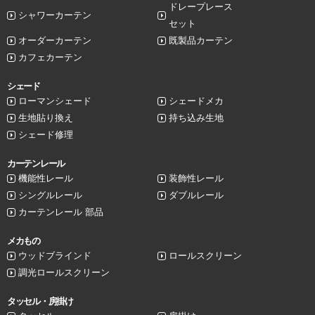
ドレープレース
シャワーカーテン
セット
オーダーカーテン
既製品カーテン
カフェカーテン
シェード
ローマンシェード
シェードメカ
生地貼り換え
持ち込み生地
シェード修理
カーテンレール
機能性レール
装飾性レール
シングルレール
ダブルレール
カーテンレール 部品
メカもの
ウッドブラインド
ロールスクリーン
調光ロールスクリーン
タッセル・房掛け