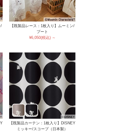
/
【既製品レース：1枚入り】ムーミン/
プート
¥6,050(税込) ～
Y
【既製品カーテン：1枚入り】DISNEY
ミッキー/スコープ（日本製）