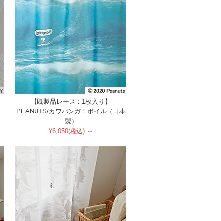
Y
【既製品レース：1枚入り】
）
PEANUTS/カワバンガ！ボイル（日本
製）
¥6,050(税込) ～