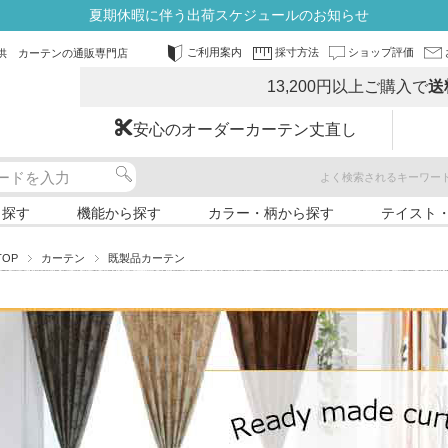
夏期休暇に伴う出荷スケジュールのお知らせ
ご利用案内
採寸方法
ショップ評価
供 カーテンの通販専門店
13,200円以上ご購入で
送
安心のオーダーカーテン丈直し
よく検索されるキーワー
ら探す
機能から探す
カラー・柄から探す
テイスト
TOP
カーテン
既製品カーテン