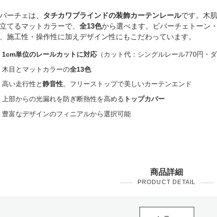
バーチェは、
タチカワブラインドの装飾カーテンレール
です。木
立てるマットカラーで、
全13色
から選べます。ビバーチェトーン
、施工性・操作性に加えデザイン性にもこだわっています。
1cm単位のレールカットに対応
（カット代：シングルレール770円・ダブ
木目とマットカラーの
全13色
高い走行性と
静音性
。フリーストップで美しいカーテンエンド
上部からの光漏れを防ぎ断熱性を高める
トップカバー
豊富なデザインのフィニアルから選択可能
商品詳細
PRODUCT DETAIL