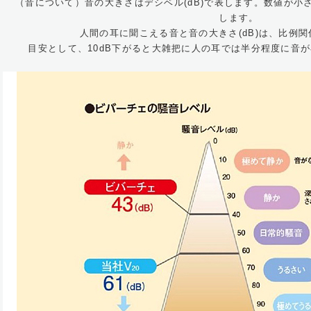
（音について）音の大きさはデシベル(dB)で表します。数値が小
します。
人間の耳に聞こえる音と音の大きさ(dB)は、比例
目安として、10dB下がると大雑把に人の耳では半分程度に音