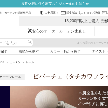
夏期休暇に伴う出荷スケジュールのお知らせ
ご利用案内
採寸方法
ショップ評価
供 カーテンの通販専門店
13,200円以上ご購入で
送
安心のオーダーカーテン丈直し
よく検索されるキーワー
ら探す
機能から探す
カラー・柄から探す
テイスト
TOP
カーテン
レール
ビバーチェ（タチカワブライ
カーテンレール