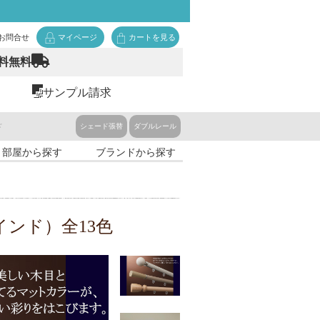
お問合せ
マイページ
カートを見る
料無料
サンプル請求
ド
シェード張替
ダブルレール
・部屋から探す
ブランドから探す
ンド）全13色