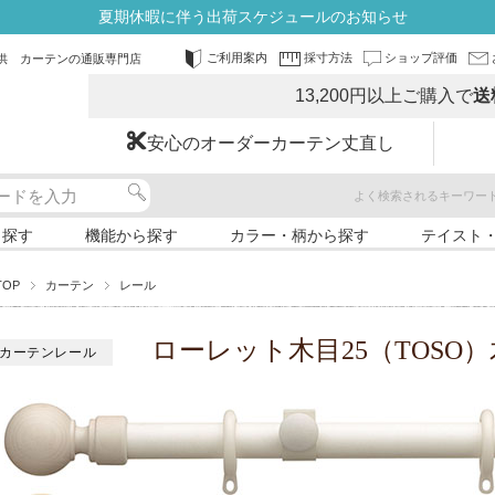
夏期休暇に伴う出荷スケジュールのお知らせ
ご利用案内
採寸方法
ショップ評価
供 カーテンの通販専門店
13,200円以上ご購入で
送
安心のオーダーカーテン丈直し
よく検索されるキーワー
ら探す
機能から探す
カラー・柄から探す
テイスト
TOP
カーテン
レール
ローレット木目25（TOSO
カーテンレール