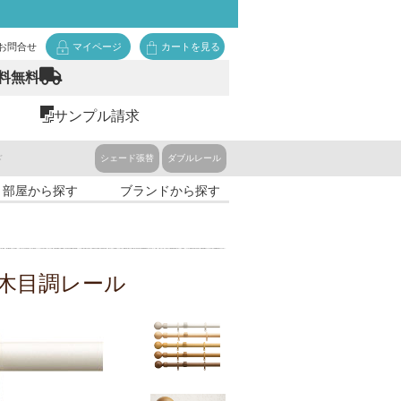
お問合せ
マイページ
カートを見る
料無料
サンプル請求
ド
シェード張替
ダブルレール
・部屋から探す
ブランドから探す
）木目調レール