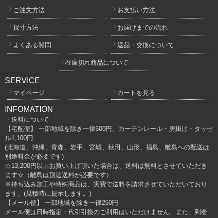
ご注文方法
お支払い方法
採寸方法
お届けまでの流れ
よくある質問
返品・交換について
在庫切れ商品について
SERVICE
マイページ
カートを見る
INFOMATION
送料について
【宅配便】 一部地域を除き一律500円、カーテンレール・房掛け・タッセ
ル1,100円
(北海道、沖縄、青森、岩手、宮城、秋田、山形、福島、離島への配送は
別途料金が必要です)
☆13,200円以上お買い上げ頂いた場合は、送料は無料とさせていただき
ます☆（離島は別途送料が必要です）
※持ち込み加工や特殊商品は、実費で送料を請求させていただいており
ます。(見積時に提示します。)
【メール便】 一部地域を除き一律250円
メール便は日時指定・代引引換のご利用はいただけません、また、到着