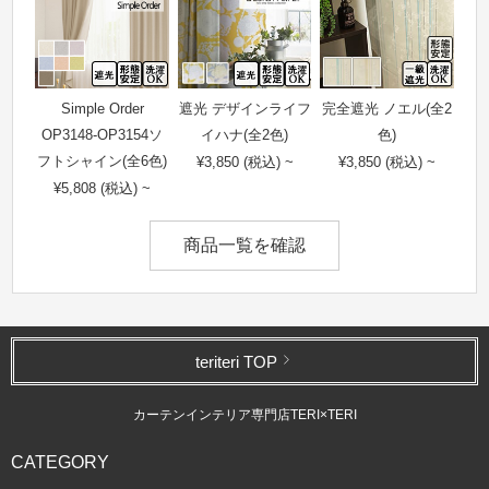
Simple Order
遮光 デザインライフ
完全遮光 ノエル(全2
OP3148-OP3154ソ
イハナ(全2色)
色)
フトシャイン(全6色)
¥3,850 (税込) ~
¥3,850 (税込) ~
¥5,808 (税込) ~
商品一覧を確認
teriteri TOP
カーテンインテリア専門店TERI×TERI
CATEGORY