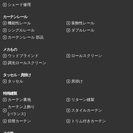
シェード修理
カーテンレール
機能性レール
装飾性レール
シングルレール
ダブルレール
カーテンレール 部品
メカもの
ウッドブラインド
ロールスクリーン
調光ロールスクリーン
タッセル・房掛け
タッセル
房掛け
特殊縫製
カーテン裏地
リターン縫製
カーテン上飾り
スタイルカーテン
(バランス)
切替カーテン
トリム付きカーテン