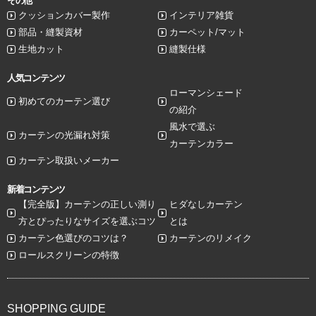
その他
クッションカバー製作
インテリア雑貨
部品・縫製資材
カーペット/マット
生地カット
縫製仕様
人気コンテンツ
ローマンシェード
初めてのカーテン選び
の紹介
風水で選ぶ
カーテンの光漏れ対策
カーテンカラー
カーテン取扱いメーカー
新着コンテンツ
【完全版】カーテンの正しい測り
ヒダなしカーテン
方とぴったりなサイズを選ぶコツ
とは
カーテン色選びのコツは？
カーテンのリメイク
ロールスクリーンの特徴
SHOPPING GUIDE