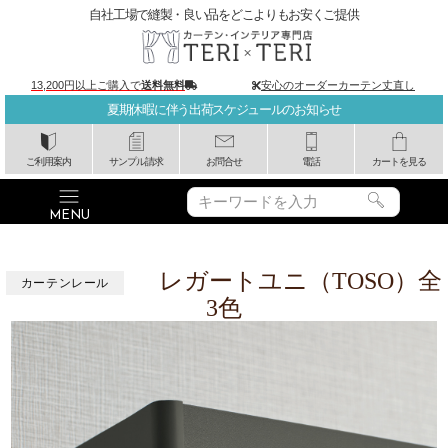
自社工場で縫製・良い品をどこよりもお安くご提供
13,200円以上ご購入で
送料無料
安心のオーダーカーテン丈直し
夏期休暇に伴う出荷スケジュールのお知らせ
ご利用案内
サンプル請求
お問合せ
電話
カートを見る
レガートユニ（TOSO）全
カーテンレール
3色