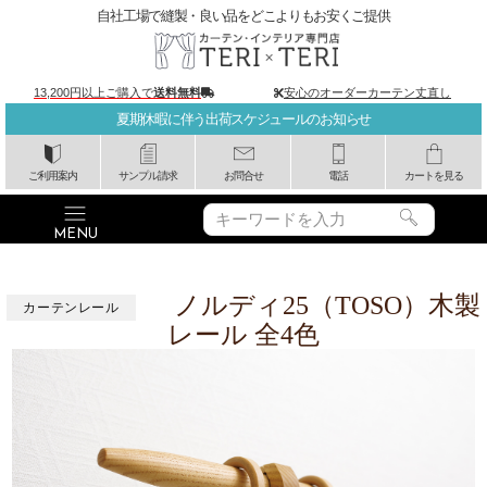
自社工場で縫製・良い品をどこよりもお安くご提供
13,200円以上ご購入で
送料無料
安心のオーダーカーテン丈直し
夏期休暇に伴う出荷スケジュールのお知らせ
ご利用案内
サンプル請求
お問合せ
電話
カートを見る
ノルディ25（TOSO）木製
カーテンレール
レール 全4色