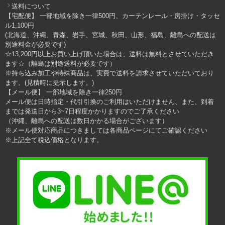
送料について
【宅配便】 一部地域を除き一律500円、カーテンレール・房掛け・タッセ
ル1,100円
(北海道、沖縄、青森、岩手、宮城、秋田、山形、福島、離島への配送は
別途料金が必要です)
☆13,200円以上お買い上げ頂いた場合は、送料は無料とさせていただき
ます☆（離島は別途送料が必要です）
※持ち込み加工や特殊商品は、実費で送料を請求させていただいており
ます。(見積時に提示します。)
【メール便】 一部地域を除き一律250円
メール便は日時指定・代引引換のご利用はいただけません、また、到着
までは発送日から3~7日程度かかりますのでご了承ください
（沖縄、離島への配送は数日かかる場合がございます）
※メール便対応商品につきましては各商品ページにてご確認ください
※上記全て税込価格となります。