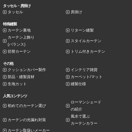
タッセル・房掛け
タッセル
房掛け
特殊縫製
カーテン裏地
リターン縫製
カーテン上飾り
スタイルカーテン
(バランス)
切替カーテン
トリム付きカーテン
その他
クッションカバー製作
インテリア雑貨
部品・縫製資材
カーペット/マット
生地カット
縫製仕様
人気コンテンツ
ローマンシェード
初めてのカーテン選び
の紹介
風水で選ぶ
カーテンの光漏れ対策
カーテンカラー
カーテン取扱いメーカー