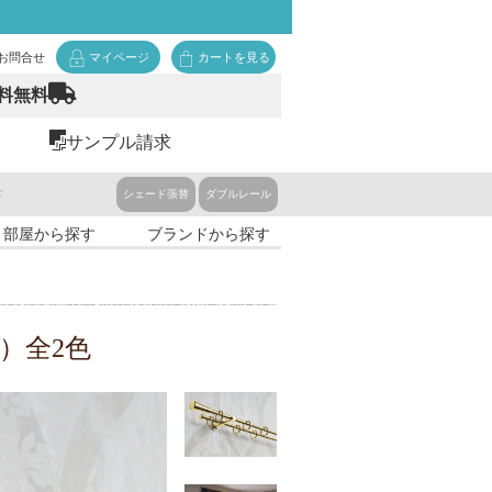
お問合せ
マイページ
カートを見る
料無料
サンプル請求
ド
シェード張替
ダブルレール
・部屋から探す
ブランドから探す
O）全2色