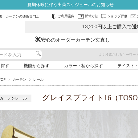
夏期休暇に伴う出荷スケジュールのお知らせ
ご利用案内
採寸方法
ショップ評価
供 カーテンの通販専門店
13,200円以上ご購入で
送
安心のオーダーカーテン丈直し
よく検索されるキーワー
ら探す
機能から探す
カラー・柄から探す
テイスト
TOP
カーテン
レール
グレイスブライト16（TOS
カーテンレール