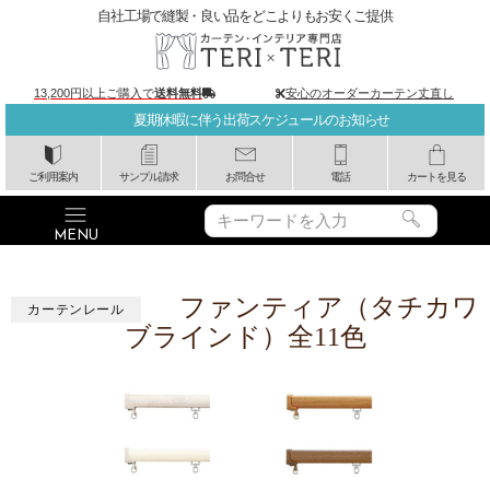
自社工場で縫製・良い品をどこよりもお安くご提供
13,200円以上ご購入で
送料無料
安心のオーダーカーテン丈直し
夏期休暇に伴う出荷スケジュールのお知らせ
ご利用案内
サンプル請求
お問合せ
電話
カートを見る
ファンティア（タチカワ
カーテンレール
ブラインド）全11色
>