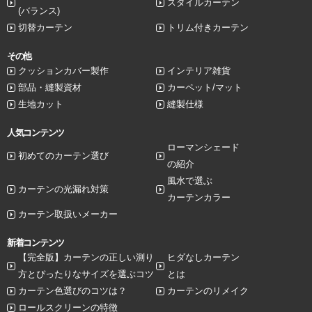
スタイルカーテン
(バランス)
切替カーテン
トリム付きカーテン
その他
クッションカバー製作
インテリア雑貨
部品・縫製資材
カーペット/マット
生地カット
縫製仕様
人気コンテンツ
ローマンシェード
初めてのカーテン選び
の紹介
風水で選ぶ
カーテンの光漏れ対策
カーテンカラー
カーテン取扱いメーカー
新着コンテンツ
【完全版】カーテンの正しい測り
ヒダなしカーテン
方とぴったりなサイズを選ぶコツ
とは
カーテン色選びのコツは？
カーテンのリメイク
ロールスクリーンの特徴