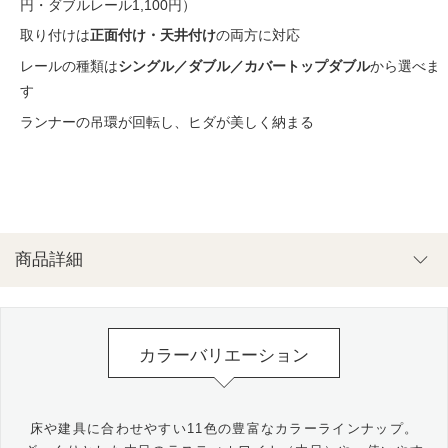
円・ダブルレール1,100円）
取り付けは
正面付け・天井付け
の両方に対応
レールの種類は
シングル／ダブル／カバートップダブル
から選べま
す
ランナーの吊環が回転し、ヒダが美しく納まる
商品詳細
カラーバリエーション
床や建具に合わせやすい11色の豊富なカラーラインナップ。