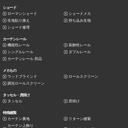
シェード
ローマンシェード
シェードメカ
生地貼り換え
持ち込み生地
シェード修理
カーテンレール
機能性レール
装飾性レール
シングルレール
ダブルレール
カーテンレール 部品
メカもの
ウッドブラインド
ロールスクリーン
調光ロールスクリーン
タッセル・房掛け
タッセル
房掛け
特殊縫製
カーテン裏地
リターン縫製
カーテン上飾り