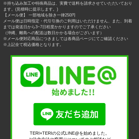
※持ち込み加工や特殊商品は、実費で送料を請求させていただいており
ます。(見積時に提示します。)
【メール便】 一部地域を除き一律250円
メール便は日時指定・代引引換のご利用はいただけません、また、到着
までは発送日から3~7日程度かかりますのでご了承ください
（沖縄、離島への配送は数日かかる場合がございます）
※メール便対応商品につきましては各商品ページにてご確認ください
※上記全て税込価格となります。
TERI×TERIの公式LINE@を始めました。