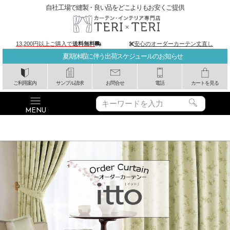
自社工場で縫製・良い品をどこよりもお安くご提供
13,200円以上ご購入で
送料無料
安心のオーダーカーテン丈直し
夏期休暇に伴う出荷スケジュールのお知らせ
ご利用案内
サンプル請求
お問合せ
電話
カートを見る