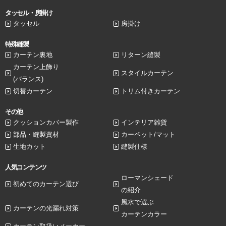
タッセル・房掛け
タッセル
房掛け
特殊縫製
カーテン裏地
リターン縫製
カーテン上飾り
スタイルカーテン
(バランス)
切替カーテン
トリム付きカーテン
その他
クッションカバー製作
インテリア雑貨
部品・縫製資材
カーペット/マット
生地カット
縫製仕様
人気コンテンツ
ローマンシェード
初めてのカーテン選び
の紹介
風水で選ぶ
カーテンの光漏れ対策
カーテンカラー