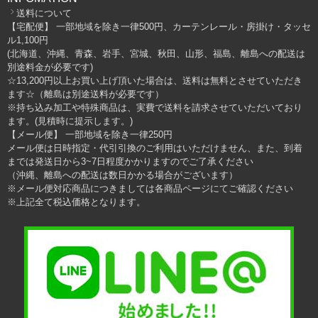
送料について
【宅配便】 一部地域を除き一律500円、カーテンレール・房掛け・タッセ
ル1,100円
(北海道、沖縄、青森、岩手、宮城、秋田、山形、福島、離島への配送は
別途料金が必要です)
☆13,200円以上お買い上げ頂いた場合は、送料は無料とさせていただき
ます☆（離島は別途送料が必要です）
※持ち込み加工や特殊商品は、実費で送料を請求させていただいており
ます。(見積時に提示します。)
【メール便】 一部地域を除き一律250円
メール便は日時指定・代引引換のご利用はいただけません、また、到着
までは発送日から3~7日程度かかりますのでご了承ください
（沖縄、離島への配送は数日かかる場合がございます）
※メール便対応商品につきましては各商品ページにてご確認ください
※上記全て税込価格となります。