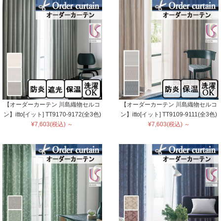
【オーダーカーテン 川島織物セルコ
【オーダーカーテン 川島織物セルコ
ン】itto[イット] TT9170-9172(全3色)
ン】itto[イット] TT9109-9111(全3色)
¥7,603(税込) ～
¥7,603(税込) ～