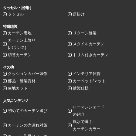
タッセル・房掛け
タッセル
房掛け
特殊縫製
カーテン裏地
リターン縫製
カーテン上飾り
スタイルカーテン
(バランス)
切替カーテン
トリム付きカーテン
その他
クッションカバー製作
インテリア雑貨
部品・縫製資材
カーペット/マット
生地カット
縫製仕様
人気コンテンツ
ローマンシェード
初めてのカーテン選び
の紹介
風水で選ぶ
カーテンの光漏れ対策
カーテンカラー