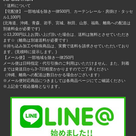
送料について
【宅配便】 一部地域を除き一律500円、カーテンレール・房掛け・タッセ
ル1,100円
(北海道、沖縄、青森、岩手、宮城、秋田、山形、福島、離島への配送は
別途料金が必要です)
☆13,200円以上お買い上げ頂いた場合は、送料は無料とさせていただき
ます☆（離島は別途送料が必要です）
※持ち込み加工や特殊商品は、実費で送料を請求させていただいており
ます。(見積時に提示します。)
【メール便】 一部地域を除き一律250円
メール便は日時指定・代引引換のご利用はいただけません、また、到着
までは発送日から3~7日程度かかりますのでご了承ください
（沖縄、離島への配送は数日かかる場合がございます）
※メール便対応商品につきましては各商品ページにてご確認ください
※上記全て税込価格となります。