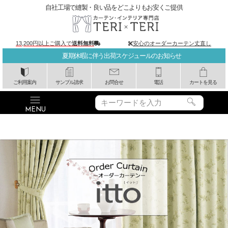
自社工場で縫製・良い品をどこよりもお安くご提供
13,200円以上ご購入で
送料無料
安心のオーダーカーテン丈直し
夏期休暇に伴う出荷スケジュールのお知らせ
ご利用案内
サンプル請求
お問合せ
電話
カートを見る