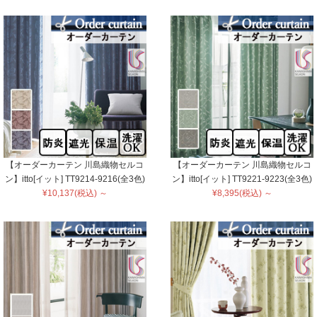
【オーダーカーテン 川島織物セルコ
【オーダーカーテン 川島織物セルコ
ン】itto[イット] TT9214-9216(全3色)
ン】itto[イット] TT9221-9223(全3色)
¥10,137(税込) ～
¥8,395(税込) ～