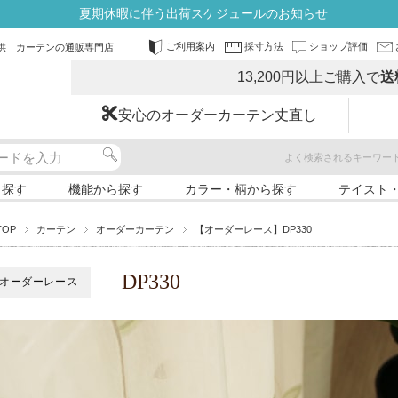
夏期休暇に伴う出荷スケジュールのお知らせ
ご利用案内
採寸方法
ショップ評価
供 カーテンの通販専門店
13,200円以上ご購入で
送
安心のオーダーカーテン丈直し
よく検索されるキーワー
ら探す
機能から探す
カラー・柄から探す
テイスト
TOP
カーテン
オーダーカーテン
【オーダーレース】DP330
DP330
オーダーレース