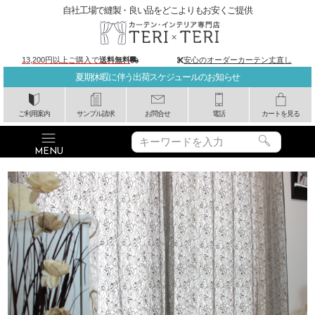
自社工場で縫製・良い品をどこよりもお安くご提供
13,200円以上ご購入で
送料無料
安心のオーダーカーテン丈直し
夏期休暇に伴う出荷スケジュールのお知らせ
ご利用案内
サンプル請求
お問合せ
電話
カートを見る