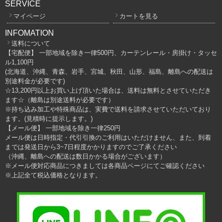
SERVICE
マイページ
カートを見る
INFOMATION
送料について
【宅配便】 一部地域を除き一律500円、カーテンレール・房掛け・タッセ
ル1,100円
(北海道、沖縄、青森、岩手、宮城、秋田、山形、福島、離島への配送は
別途料金が必要です)
☆13,200円以上お買い上げ頂いた場合は、送料は無料とさせていただき
ます☆（離島は別途送料が必要です）
※持ち込み加工や特殊商品は、実費で送料を請求させていただいており
ます。(見積時に提示します。)
【メール便】 一部地域を除き一律250円
メール便は日時指定・代引引換のご利用はいただけません、また、到着
までは発送日から3~7日程度かかりますのでご了承ください
（沖縄、離島への配送は数日かかる場合がございます）
※メール便対応商品につきましては各商品ページにてご確認ください
※上記全て税込価格となります。