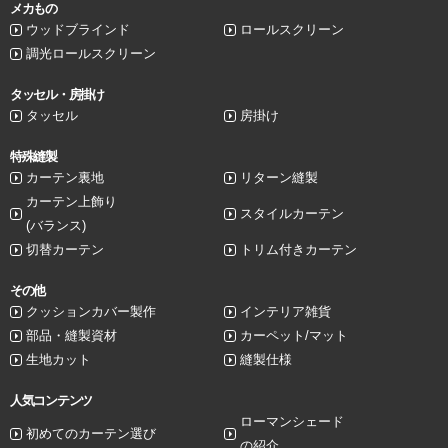
メカもの
ウッドブラインド
ロールスクリーン
調光ロールスクリーン
タッセル・房掛け
タッセル
房掛け
特殊縫製
カーテン裏地
リターン縫製
カーテン上飾り
スタイルカーテン
(バランス)
切替カーテン
トリム付きカーテン
その他
クッションカバー製作
インテリア雑貨
部品・縫製資材
カーペット/マット
生地カット
縫製仕様
人気コンテンツ
ローマンシェード
初めてのカーテン選び
の紹介