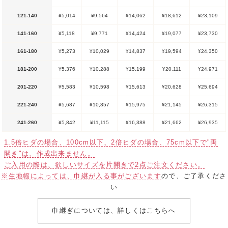
121-140
¥5,014
¥9,564
¥14,062
¥18,612
¥23,109
141-160
¥5,118
¥9,771
¥14,424
¥19,077
¥23,730
161-180
¥5,273
¥10,029
¥14,837
¥19,594
¥24,350
181-200
¥5,376
¥10,288
¥15,199
¥20,111
¥24,971
201-220
¥5,583
¥10,598
¥15,613
¥20,628
¥25,694
221-240
¥5,687
¥10,857
¥15,975
¥21,145
¥26,315
241-260
¥5,842
¥11,115
¥16,388
¥21,662
¥26,935
1.5倍ヒダの場合、100cm以下、2倍ヒダの場合、75cm以下で"両
開き"は、作成出来ません。
ご入用の際は、欲しいサイズを片開きで2点ご注文ください。
※生地幅によっては、巾継が入る事がございます
ので、ご了承くださ
い
巾継ぎについては、詳しくはこちらへ