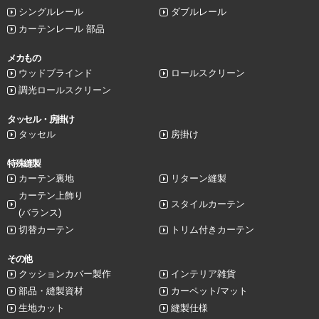
シングルレール
ダブルレール
カーテンレール 部品
メカもの
ウッドブラインド
ロールスクリーン
調光ロールスクリーン
タッセル・房掛け
タッセル
房掛け
特殊縫製
カーテン裏地
リターン縫製
カーテン上飾り
スタイルカーテン
(バランス)
切替カーテン
トリム付きカーテン
その他
クッションカバー製作
インテリア雑貨
部品・縫製資材
カーペット/マット
生地カット
縫製仕様