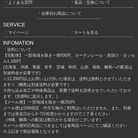
よくある質問
返品・交換について
在庫切れ商品について
SERVICE
マイページ
カートを見る
INFOMATION
送料について
【宅配便】 一部地域を除き一律500円、カーテンレール・房掛け・タッセ
ル1,100円
(北海道、沖縄、青森、岩手、宮城、秋田、山形、福島、離島への配送は
別途料金が必要です)
☆13,200円以上お買い上げ頂いた場合は、送料は無料とさせていただき
ます☆（離島は別途送料が必要です）
※持ち込み加工や特殊商品は、実費で送料を請求させていただいており
ます。(見積時に提示します。)
【メール便】 一部地域を除き一律250円
メール便は日時指定・代引引換のご利用はいただけません、また、到着
までは発送日から3~7日程度かかりますのでご了承ください
（沖縄、離島への配送は数日かかる場合がございます）
※メール便対応商品につきましては各商品ページにてご確認ください
※上記全て税込価格となります。