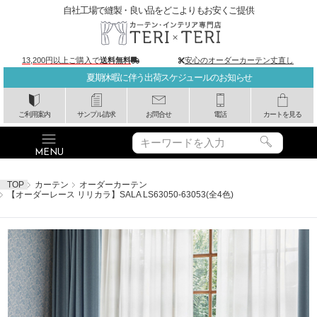
自社工場で縫製・良い品をどこよりもお安くご提供
13,200円以上ご購入で
送料無料
安心のオーダーカーテン丈直し
夏期休暇に伴う出荷スケジュールのお知らせ
ご利用案内
サンプル請求
お問合せ
電話
カートを見る
TOP
カーテン
オーダーカーテン
【オーダーレース リリカラ】SALA LS63050-63053(全4色)