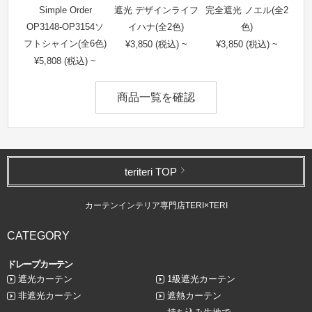
Simple Order
遮光 デザインライフ
完全遮光 ノエル(全2
OP3148-OP3154ソ
イハナ(全2色)
色)
フトシャイン(全6色)
¥3,850 (税込) ~
¥3,850 (税込) ~
¥5,808 (税込) ~
商品一覧を確認
teriteri TOP
カーテンインテリア専門店TERI×TERI
CATEGORY
ドレープカーテン
遮光カーテン
1級遮光カーテン
非遮光カーテン
遮熱カーテン