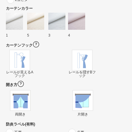
カーテンカラー
1
5
3
4
カーテンフック
レールが見えるA
レールを隠すBフ
フック
ック
開き方
両開き
片開き
防炎ラベル(有料)