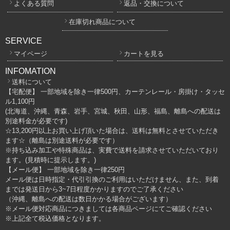
よくある質問
返品・交換について
在庫切れ商品について
SERVICE
マイページ
カートを見る
INFOMATION
送料について
【宅配便】 一部地域を除き一律500円、カーテンレール・房掛け・タッセ
ル1,100円
(北海道、沖縄、青森、岩手、宮城、秋田、山形、福島、離島への配送は
別途料金が必要です)
☆13,200円以上お買い上げ頂いた場合は、送料は無料とさせていただき
ます☆（離島は別途送料が必要です）
※持ち込み加工や特殊商品は、実費で送料を請求させていただいており
ます。(見積時に提示します。)
【メール便】 一部地域を除き一律250円
メール便は日時指定・代引引換のご利用はいただけません、また、到着
までは発送日から3~7日程度かかりますのでご了承ください
（沖縄、離島への配送は数日かかる場合がございます）
※メール便対応商品につきましては各商品ページにてご確認ください
※上記全て税込価格となります。