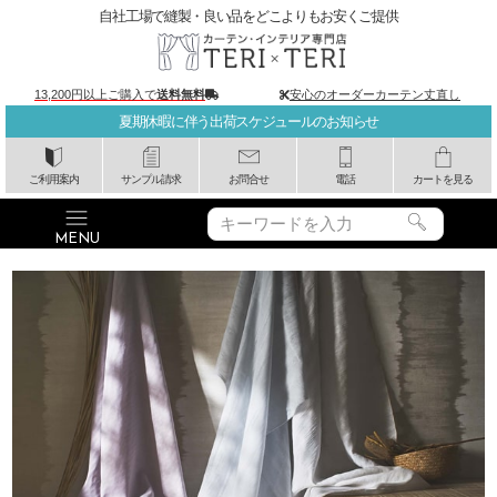
自社工場で縫製・良い品をどこよりもお安くご提供
13,200円以上ご購入で
送料無料
安心のオーダーカーテン丈直し
夏期休暇に伴う出荷スケジュールのお知らせ
ご利用案内
サンプル請求
お問合せ
電話
カートを見る