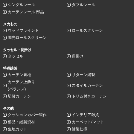
シングルレール
ダブルレール
カーテンレール 部品
メカもの
ウッドブラインド
ロールスクリーン
調光ロールスクリーン
タッセル・房掛け
タッセル
房掛け
特殊縫製
カーテン裏地
リターン縫製
カーテン上飾り
スタイルカーテン
(バランス)
切替カーテン
トリム付きカーテン
その他
クッションカバー製作
インテリア雑貨
部品・縫製資材
カーペット/マット
生地カット
縫製仕様