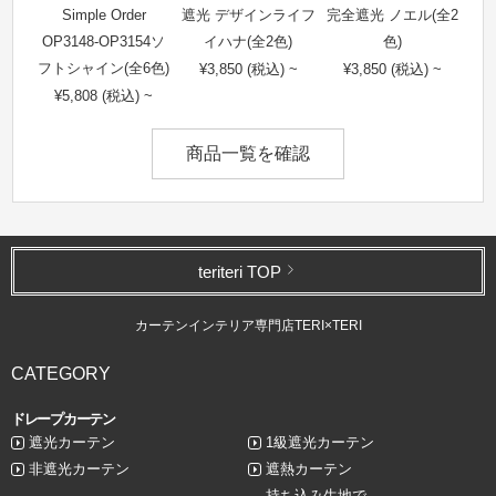
Simple Order
遮光 デザインライフ
完全遮光 ノエル(全2
OP3148-OP3154ソ
イハナ(全2色)
色)
フトシャイン(全6色)
¥3,850 (税込) ~
¥3,850 (税込) ~
¥5,808 (税込) ~
商品一覧を確認
teriteri TOP
カーテンインテリア専門店TERI×TERI
CATEGORY
ドレープカーテン
遮光カーテン
1級遮光カーテン
非遮光カーテン
遮熱カーテン
持ち込み生地で