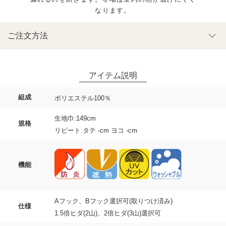
なります。
ご注文方法
組成
ポリエステル100％
生地巾:149cm
規格
リピート:タテ -cm ヨコ -cm
機能
Aフック、Bフック選択可(取りつけ済み)
仕様
1.5倍ヒダ(2山)、2倍ヒダ(3山)選択可