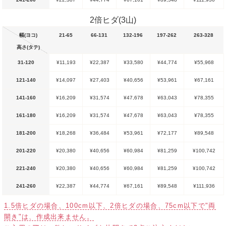
2倍ヒダ(3山)
幅(ヨコ)
21-65
66-131
132-196
197-262
263-328
高さ(タテ)
31-120
¥11,193
¥22,387
¥33,580
¥44,774
¥55,968
121-140
¥14,097
¥27,403
¥40,656
¥53,961
¥67,161
141-160
¥16,209
¥31,574
¥47,678
¥63,043
¥78,355
161-180
¥16,209
¥31,574
¥47,678
¥63,043
¥78,355
181-200
¥18,268
¥36,484
¥53,961
¥72,177
¥89,548
201-220
¥20,380
¥40,656
¥60,984
¥81,259
¥100,742
221-240
¥20,380
¥40,656
¥60,984
¥81,259
¥100,742
241-260
¥22,387
¥44,774
¥67,161
¥89,548
¥111,936
1.5倍ヒダの場合、100cm以下、2倍ヒダの場合、75cm以下で"両
開き"は、作成出来ません。