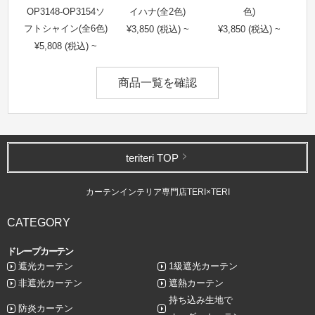
OP3148-OP3154ソ
イハナ(全2色)
色)
フトシャイン(全6色)
¥3,850 (税込) ~
¥3,850 (税込) ~
¥5,808 (税込) ~
商品一覧を確認
teriteri TOP
カーテンインテリア専門店TERI×TERI
CATEGORY
ドレープカーテン
遮光カーテン
1級遮光カーテン
非遮光カーテン
遮熱カーテン
持ち込み生地で
防炎カーテン