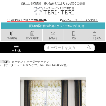
自社工場で縫製・良い品をどこよりもお安くご提供
13,200円以上ご購入で
送料無料
安心のオーダーカーテン丈直し
夏期休暇に伴う出荷スケジュールのお知らせ
ご利用案内
サンプル請求
お問合せ
電話
カートを見る
TOP
カーテン
オーダーカーテン
【オーダーレース サンゲツ】AC1463-1464(全2色)