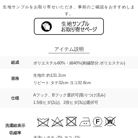
生地サンプルをお取り寄せいただき、事前のご確認をおすすめしま
す。
組成
ポリエステル60%・綿40%(刺繍部分:ポリエステル)
生地巾:約131.2cm
規格
リピート:タテ32cm ヨコ32.8cm
Aフック、Bフック選択可(取りつけ済み)
仕様
1.5倍ヒダ(2山)、2倍ヒダ(3山)選択可
洗濯絵表示
収縮率
水洗い:タテ -2% ヨコ -1%