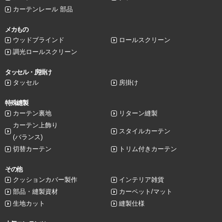
カーテンレール 部品
メカもの
ウッドブラインド
ロールスクリーン
調光ロールスクリーン
タッセル・房掛け
タッセル
房掛け
特殊縫製
カーテン裏地
リターン縫製
カーテン上飾り
スタイルカーテン
(バランス)
切替カーテン
トリム付きカーテン
その他
クッションカバー製作
インテリア雑貨
部品・縫製資材
カーペット/マット
生地カット
縫製仕様