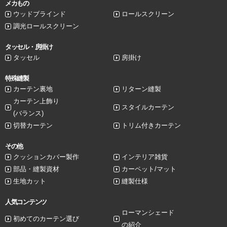
メカもの
ウッドブラインド
ロールスクリーン
調光ロールスクリーン
タッセル・房掛け
タッセル
房掛け
特殊縫製
カーテン裏地
リターン縫製
カーテン上飾り
スタイルカーテン
(バランス)
切替カーテン
トリム付きカーテン
その他
クッションカバー製作
インテリア雑貨
部品・縫製資材
カーペット/マット
生地カット
縫製仕様
人気コンテンツ
ローマンシェード
初めてのカーテン選び
の紹介