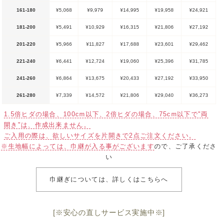
161-180
¥5,068
¥9,979
¥14,995
¥19,958
¥24,921
181-200
¥5,491
¥10,929
¥16,315
¥21,806
¥27,192
201-220
¥5,966
¥11,827
¥17,688
¥23,601
¥29,462
221-240
¥6,441
¥12,724
¥19,060
¥25,396
¥31,785
241-260
¥6,864
¥13,675
¥20,433
¥27,192
¥33,950
261-280
¥7,339
¥14,572
¥21,806
¥29,040
¥36,273
1.5倍ヒダの場合、100cm以下、2倍ヒダの場合、75cm以下で"両
開き"は、作成出来ません。
ご入用の際は、欲しいサイズを片開きで2点ご注文ください。
※生地幅によっては、巾継が入る事がございます
ので、ご了承くださ
い
巾継ぎについては、詳しくはこちらへ
[※安心の直しサービス実施中※]