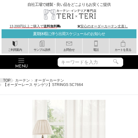
自社工場で縫製・良い品をどこよりもお安くご提供
13,200円以上ご購入で
送料無料
安心のオーダーカーテン丈直し
夏期休暇に伴う出荷スケジュールのお知らせ
ご利用案内
サンプル請求
お問合せ
電話
カートを見る
TOP
カーテン
オーダーカーテン
【オーダーレース サンゲツ】STRINGS SC7664