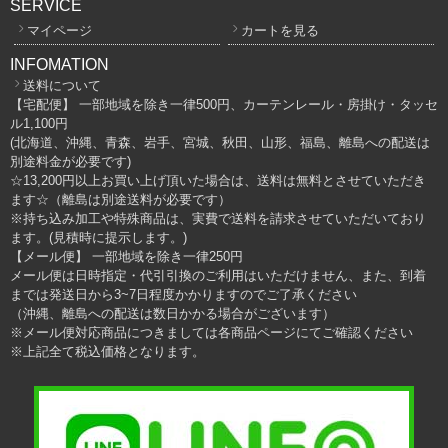
SERVICE
マイページ
カートを見る
INFOMATION
送料について
【宅配便】 一部地域を除き一律500円、カーテンレール・房掛け・タッセ
ル1,100円
(北海道、沖縄、青森、岩手、宮城、秋田、山形、福島、離島への配送は
別途料金が必要です)
☆13,200円以上お買い上げ頂いた場合は、送料は無料とさせていただき
ます☆（離島は別途送料が必要です）
※持ち込み加工や特殊商品は、実費で送料を請求させていただいており
ます。(見積時に提示します。)
【メール便】 一部地域を除き一律250円
メール便は日時指定・代引引換のご利用はいただけません、また、到着
までは発送日から3~7日程度かかりますのでご了承ください
（沖縄、離島への配送は数日かかる場合がございます）
※メール便対応商品につきましては各商品ページにてご確認ください
※上記全て税込価格となります。