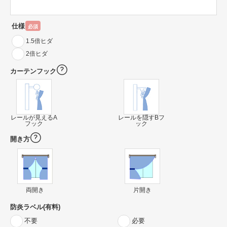
仕様
必須
1.5倍ヒダ
2倍ヒダ
カーテンフック
レールが見えるA
レールを隠すBフ
フック
ック
開き方
両開き
片開き
防炎ラベル(有料)
不要
必要