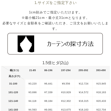
1.サイズをご指定下さい
1cm刻みでご指定いただけます。
※最小幅21cm・最小丈31cmとなります。
必要なサイズと金額表をご確認いただき、ご注文をお願いいたしま
す。
1.5倍ヒダ(2山)
幅(ヨコ)
21-85
86-196
197-294
295-392
393-490
高さ(タテ)
31-100
¥3,220
¥6,441
¥9,556
¥12,724
¥15,945
101-120
¥3,696
¥7,339
¥10,929
¥14,572
¥18,163
121-140
¥4,118
¥8,184
¥12,302
¥16,315
¥20,433
141-160
¥4,593
¥9,081
¥13,675
¥18,163
¥22,704