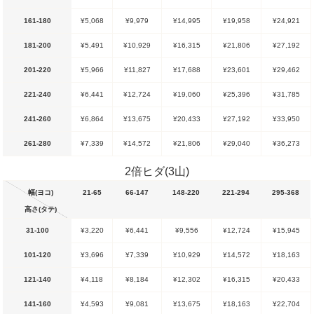
161-180
¥5,068
¥9,979
¥14,995
¥19,958
¥24,921
181-200
¥5,491
¥10,929
¥16,315
¥21,806
¥27,192
201-220
¥5,966
¥11,827
¥17,688
¥23,601
¥29,462
221-240
¥6,441
¥12,724
¥19,060
¥25,396
¥31,785
241-260
¥6,864
¥13,675
¥20,433
¥27,192
¥33,950
261-280
¥7,339
¥14,572
¥21,806
¥29,040
¥36,273
2倍ヒダ(3山)
幅(ヨコ)
21-65
66-147
148-220
221-294
295-368
高さ(タテ)
31-100
¥3,220
¥6,441
¥9,556
¥12,724
¥15,945
101-120
¥3,696
¥7,339
¥10,929
¥14,572
¥18,163
121-140
¥4,118
¥8,184
¥12,302
¥16,315
¥20,433
141-160
¥4,593
¥9,081
¥13,675
¥18,163
¥22,704