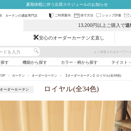
夏期休暇に伴う出荷スケジュールのお知らせ
ご利用案内
採寸方法
ショップ評価
供 カーテンの通販専門店
13,200円以上ご購入で
送
安心のオーダーカーテン丈直し
よく検索されるキーワー
ら探す
機能から探す
カラー・柄から探す
テイスト
TOP
カーテン
オーダーカーテン
【オーダーカーテン】ロイヤル(全34色)
ロイヤル(全34色)
オーダーカーテン