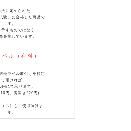
防法に定められた
試験」に合格した商品で
す。
を示すものではなく
能を施しています。
ラベル（有料）
防炎ラベル取付けを指定
して頂ければ、
10円にて承ります。
110円、両開き220円)
フィスにもご使用頂けま
す。