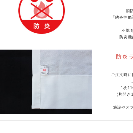
消
「防炎性能
不燃
防炎機
防炎
ご注文時に
1枚1
(片開き
施設やオ