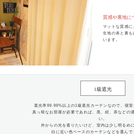
質感や裏地に
マットな質感に
生地の表と裏も
います。
1級遮光
遮光率99.99%以上の1級遮光カーテンなので、寝
真っ暗なお部屋が必要であれば、黒、紺、茶などの
い。
外からの光を遮りたいけど、室内は少し明るめ
白に近い色ベースのカーテンなどを選んで