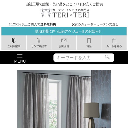
自社工場で縫製・良い品をどこよりもお安くご提供
13,200円以上ご購入で
送料無料
安心のオーダーカーテン丈直し
夏期休暇に伴う出荷スケジュールのお知らせ
ご利用案内
サンプル請求
お問合せ
電話
カートを見る