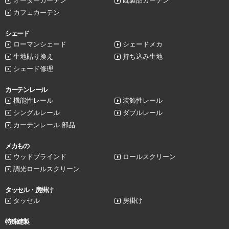
オーダーカーテン
既製品カーテン
カフェカーテン
シェード
ローマンシェード
シェードメカ
生地貼り換え
持ち込み生地
シェード修理
カーテンレール
機能性レール
装飾性レール
シングルレール
ダブルレール
カーテンレール 部品
メカもの
ウッドブラインド
ロールスクリーン
調光ロールスクリーン
タッセル・房掛け
タッセル
房掛け
特殊縫製