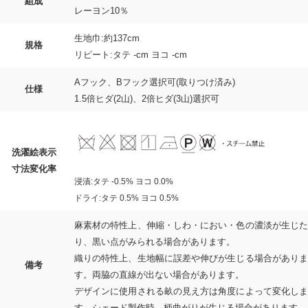
組成
レーヨン10％
生地巾:約137cm
規格
リピート:タテ -cm ヨコ -cm
Aフック、Bフック選択可(取りつけ済み)
仕様
1.5倍ヒダ(2山)、2倍ヒダ(3山)選択可
洗濯絵表示
寸法変化率
浸漬:タテ -0.5% ヨコ 0.0%
ドライ:タテ 0.5% ヨコ 0.5%
麻素材の特性上、伸縮・しわ・におい・色の濃淡が生じた
り、黒い点がみられる場合があります。
織りの特性上、生地幅に誤差や伸びが生じる場合がありま
備考
す。両脇の直線が出ない場合があります。
デザインに使用される畝の見え方は角度によって変化しま
す。シェード製作時、柄曲がりが生じる場合があります。