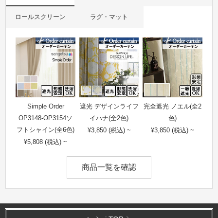
ロールスクリーン
ラグ・マット
Simple Order
遮光 デザインライフ
完全遮光 ノエル(全2
OP3148-OP3154ソ
イハナ(全2色)
色)
フトシャイン(全6色)
¥3,850 (税込) ~
¥3,850 (税込) ~
¥5,808 (税込) ~
商品一覧を確認