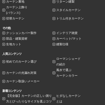
カーテン裏地
リターン縫製
カーテン上飾り
スタイルカーテン
(バランス)
切替カーテン
トリム付きカーテン
その他
クッションカバー製作
インテリア雑貨
部品・縫製資材
カーペット/マット
生地カット
縫製仕様
人気コンテンツ
ローマンシェード
初めてのカーテン選び
の紹介
風水で選ぶ
カーテンの光漏れ対策
カーテンカラー
カーテン取扱いメーカー
新着コンテンツ
【完全版】カーテンの正しい測り
ヒダなしカーテン
方とぴったりなサイズを選ぶコツ
とは