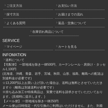
ご注文方法
お支払い方法
採寸方法
お届けまでの流れ
よくある質問
返品・交換について
在庫切れ商品について
SERVICE
マイページ
カートを見る
INFOMATION
送料について
【宅配便】 一部地域を除き一律500円、カーテンレール・房掛け・タッセ
ル1,100円
(北海道、沖縄、青森、岩手、宮城、秋田、山形、福島、離島への配送は
別途料金が必要です)
☆13,200円以上お買い上げ頂いた場合は、送料は無料とさせていただき
ます☆（離島は別途送料が必要です）
※持ち込み加工や特殊商品は、実費で送料を請求させていただいており
ます。(見積時に提示します。)
【メール便】 一部地域を除き一律250円
メール便は日時指定・代引引換のご利用はいただけません、また、到着