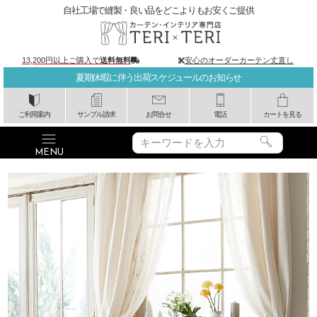
自社工場で縫製・良い品をどこよりもお安くご提供
13,200円以上ご購入で
送料無料
安心のオーダーカーテン丈直し
夏期休暇に伴う出荷スケジュールのお知らせ
ご利用案内
サンプル請求
お問合せ
電話
カートを見る