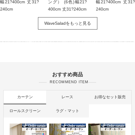
幅21?400cm 丈31?
ング） (6色)幅21?
幅21?400cm 丈31?
240cm
400cm 丈31?240cm
240cm
WaveSaladをもっと見る
おすすめ商品
RECOMMEND ITEM
カーテン
レース
お得なセット販売
ロールスクリーン
ラグ・マット