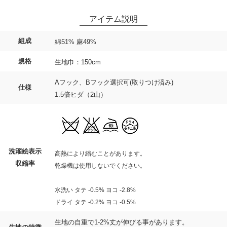
組成
綿51% 麻49%
規格
生地巾：150cm
Aフック、Bフック選択可(取りつけ済み)
仕様
1.5倍ヒダ（2山）
洗濯絵表示
高熱により縮むことがあります。
収縮率
乾燥機は使用しないでください。
水洗い タテ -0.5% ヨコ -2.8%
ドライ タテ -0.2% ヨコ -0.5%
生地の自重で1-2%丈が伸びる事があります。