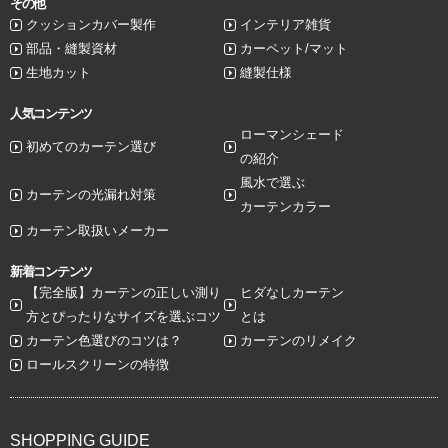
その他
クッションカバー製作
インテリア雑貨
部品・縫製資材
カーペット/マット
生地カット
縫製仕様
人気コンテンツ
ローマンシェード
初めてのカーテン選び
の紹介
風水で選ぶ
カーテンの光漏れ対策
カーテンカラー
カーテン取扱いメーカー
新着コンテンツ
【完全版】カーテンの正しい測り
ヒダなしカーテン
方とぴったりなサイズを選ぶコツ
とは
カーテン色選びのコツは？
カーテンのリメイク
ロールスクリーンの特徴
SHOPPING GUIDE