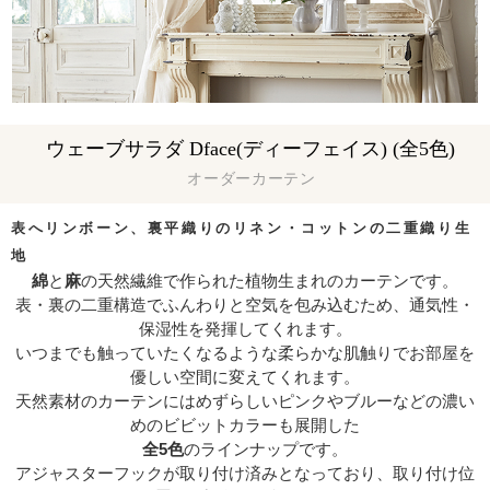
ウェーブサラダ Dface(ディーフェイス) (全5色)
オーダーカーテン
表へリンボーン、裏平織りのリネン・コットンの二重織り生
地
綿
と
麻
の天然繊維で作られた植物生まれのカーテンです。
表・裏の二重構造でふんわりと空気を包み込むため、通気性・
保湿性を発揮してくれます。
いつまでも触っていたくなるような柔らかな肌触りでお部屋を
優しい空間に変えてくれます。
天然素材のカーテンにはめずらしいピンクやブルーなどの濃い
めのビビットカラーも展開した
全5色
のラインナップです。
アジャスターフックが取り付け済みとなっており、取り付け位