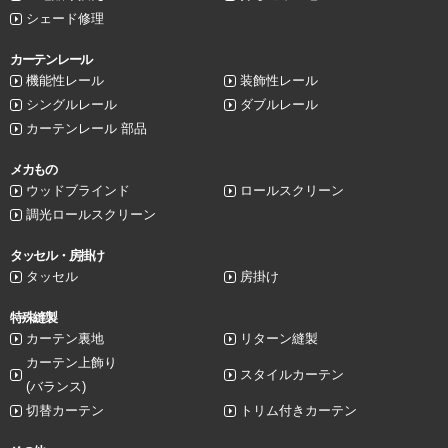
シェード修理
カーテンレール
機能性レール
装飾性レール
シングルレール
ダブルレール
カーテンレール 部品
メカもの
ウッドブラインド
ロールスクリーン
調光ロールスクリーン
タッセル・房掛け
タッセル
房掛け
特殊縫製
カーテン裏地
リターン縫製
カーテン上飾り
スタイルカーテン
(バランス)
切替カーテン
トリム付きカーテン