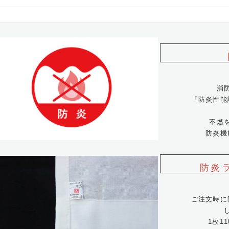
消
「防炎性能
不燃
防炎機
防炎
ご注文時に
1枚1