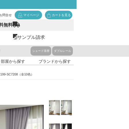
お問合せ
マイページ
カートを見る
料無料
サンプル請求
ド
シェード張替
ダブルレール
・部屋から探す
ブランドから探す
99-SC7208（全10色）