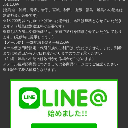
ル1,100円
(北海道、沖縄、青森、岩手、宮城、秋田、山形、福島、離島への配送は
別途料金が必要です)
☆13,200円以上お買い上げ頂いた場合は、送料は無料とさせていただき
ます☆（離島は別途送料が必要です）
※持ち込み加工や特殊商品は、実費で送料を請求させていただいており
ます。(見積時に提示します。)
【メール便】 一部地域を除き一律250円
メール便は日時指定・代引引換のご利用はいただけません、また、到着
までは発送日から3~7日程度かかりますのでご了承ください
（沖縄、離島への配送は数日かかる場合がございます）
※メール便対応商品につきましては各商品ページにてご確認ください
※上記全て税込価格となります。