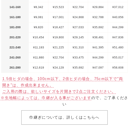
141-160
¥8,342
¥15,523
¥22,704
¥29,884
¥37,012
161-180
¥9,081
¥17,001
¥24,868
¥32,788
¥40,656
181-200
¥9,820
¥18,427
¥27,033
¥35,692
¥44,299
201-220
¥10,454
¥19,800
¥29,145
¥38,491
¥47,836
221-240
¥11,193
¥21,225
¥31,310
¥41,395
¥51,480
241-260
¥11,880
¥22,704
¥33,475
¥44,299
¥55,017
261-280
¥12,619
¥24,129
¥35,692
¥47,097
¥58,608
1.5倍ヒダの場合、100cm以下、2倍ヒダの場合、75cm以下で"両
開き"は、作成出来ません。
ご入用の際は、欲しいサイズを片開きで2点ご注文ください。
※生地幅によっては、巾継が入る事がございます
ので、ご了承くださ
い
巾継ぎについては、詳しくはこちらへ