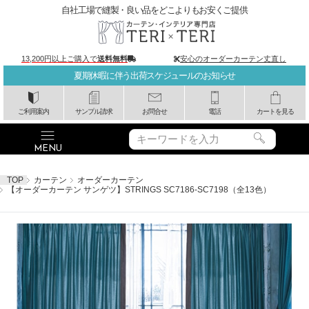
自社工場で縫製・良い品をどこよりもお安くご提供
13,200円以上ご購入で
送料無料
安心のオーダーカーテン丈直し
夏期休暇に伴う出荷スケジュールのお知らせ
ご利用案内
サンプル請求
お問合せ
電話
カートを見る
TOP
カーテン
オーダーカーテン
【オーダーカーテン サンゲツ】STRINGS SC7186-SC7198（全13色）