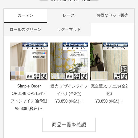
RECOMMEND ITEM
カーテン
レース
お得なセット販売
ロールスクリーン
ラグ・マット
Simple Order
遮光 デザインライフ
完全遮光 ノエル(全2
OP3148-OP3154ソ
イハナ(全2色)
色)
フトシャイン(全6色)
¥3,850 (税込) ~
¥3,850 (税込) ~
¥5,808 (税込) ~
商品一覧を確認