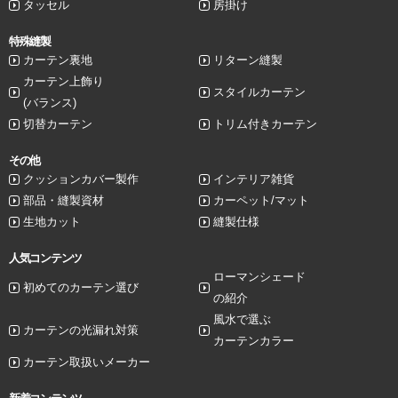
タッセル
房掛け
特殊縫製
カーテン裏地
リターン縫製
カーテン上飾り
スタイルカーテン
(バランス)
切替カーテン
トリム付きカーテン
その他
クッションカバー製作
インテリア雑貨
部品・縫製資材
カーペット/マット
生地カット
縫製仕様
人気コンテンツ
ローマンシェード
初めてのカーテン選び
の紹介
風水で選ぶ
カーテンの光漏れ対策
カーテンカラー
カーテン取扱いメーカー