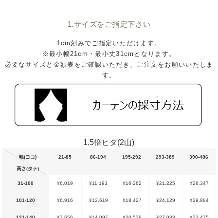
1.サイズをご指定下さい
1cm刻みでご指定いただけます。
※最小幅21cm・最小丈31cmとなります。
必要なサイズと金額表をご確認いただき、ご注文をお願いいたしま
す。
1.5倍ヒダ(2山)
幅(ヨコ)
21-85
86-194
195-292
293-389
390-486
高さ(タテ)
31-100
¥6,019
¥11,193
¥16,262
¥21,225
¥26,347
101-120
¥6,916
¥12,619
¥18,427
¥24,129
¥29,884
121-140
¥7,656
¥14,097
¥20,539
¥27,033
¥33,475