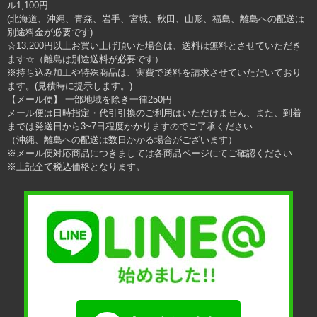
ル1,100円
(北海道、沖縄、青森、岩手、宮城、秋田、山形、福島、離島への配送は
別途料金が必要です)
☆13,200円以上お買い上げ頂いた場合は、送料は無料とさせていただき
ます☆（離島は別途送料が必要です）
※持ち込み加工や特殊商品は、実費で送料を請求させていただいており
ます。(見積時に提示します。)
【メール便】 一部地域を除き一律250円
メール便は日時指定・代引引換のご利用はいただけません、また、到着
までは発送日から3~7日程度かかりますのでご了承ください
（沖縄、離島への配送は数日かかる場合がございます）
※メール便対応商品につきましては各商品ページにてご確認ください
※上記全て税込価格となります。