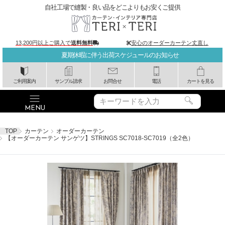
自社工場で縫製・良い品をどこよりもお安くご提供
13,200円以上ご購入で
送料無料
安心のオーダーカーテン丈直し
夏期休暇に伴う出荷スケジュールのお知らせ
ご利用案内
サンプル請求
お問合せ
電話
カートを見る
TOP
カーテン
オーダーカーテン
【オーダーカーテン サンゲツ】STRINGS SC7018-SC7019（全2色）