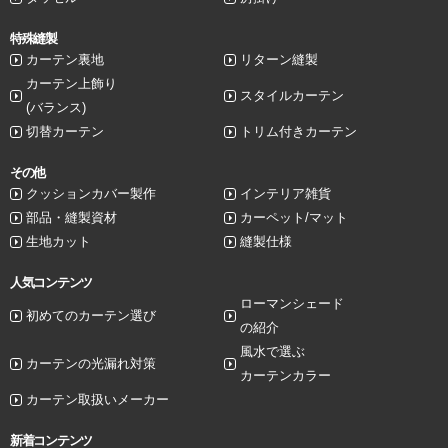
特殊縫製
カーテン裏地
リターン縫製
カーテン上飾り
スタイルカーテン
(バランス)
切替カーテン
トリム付きカーテン
その他
クッションカバー製作
インテリア雑貨
部品・縫製資材
カーペット/マット
生地カット
縫製仕様
人気コンテンツ
ローマンシェード
初めてのカーテン選び
の紹介
風水で選ぶ
カーテンの光漏れ対策
カーテンカラー
カーテン取扱いメーカー
新着コンテンツ