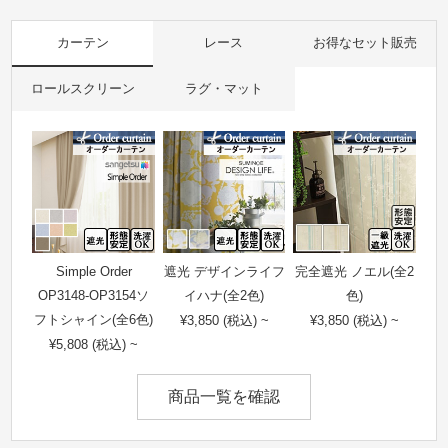
カーテン
レース
お得なセット販売
ロールスクリーン
ラグ・マット
Simple Order
遮光 デザインライフ
完全遮光 ノエル(全2
OP3148-OP3154ソ
イハナ(全2色)
色)
フトシャイン(全6色)
¥3,850 (税込) ~
¥3,850 (税込) ~
¥5,808 (税込) ~
商品一覧を確認