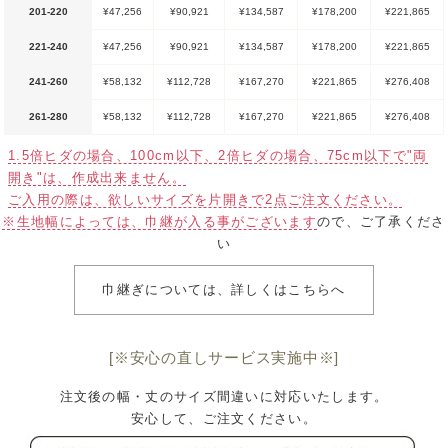
201-220
¥47,256
¥90,921
¥134,587
¥178,200
¥221,865
221-240
¥47,256
¥90,921
¥134,587
¥178,200
¥221,865
241-260
¥58,132
¥112,728
¥167,270
¥221,865
¥276,408
261-280
¥58,132
¥112,728
¥167,270
¥221,865
¥276,408
1.5倍ヒダの場合、100cm以下、2倍ヒダの場合、75cm以下で"両
開き"は、作成出来ません。
ご入用の際は、欲しいサイズを片開きで2点ご注文ください。
※生地幅によっては、巾継が入る事がございます
ので、ご了承くださ
い
巾継ぎについては、詳しくはこちらへ
[※安心の直しサービス実施中※]
注文後の幅・丈のサイズ間違いに対応いたします。
安心して、ご注文ください。