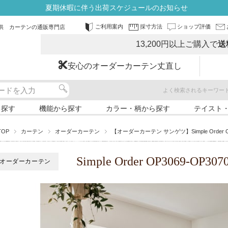
夏期休暇に伴う出荷スケジュールのお知らせ
ご利用案内
採寸方法
ショップ評価
供 カーテンの通販専門店
13,200円以上ご購入で
送
安心のオーダーカーテン丈直し
よく検索されるキーワー
ら探す
機能から探す
カラー・柄から探す
テイスト
TOP
カーテン
オーダーカーテン
【オーダーカーテン サンゲツ】Simple Order O
Simple Order OP3069-O
オーダーカーテン