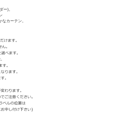
ーダー)。
ン
かなカーテン。