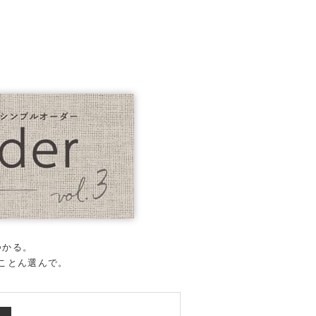
つかる。
とことん選んで。