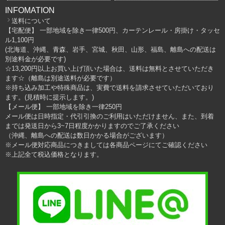
INFOMATION
送料について
【宅配便】 一部地域を除き一律500円、カーテンレール・房掛け・タッセ
ル1,100円
(北海道、沖縄、青森、岩手、宮城、秋田、山形、福島、離島への配送は
別途料金が必要です)
☆13,200円以上お買い上げ頂いた場合は、送料は無料とさせていただき
ます☆（離島は別途送料が必要です）
※持ち込み加工や特殊商品は、実費で送料を請求させていただいており
ます。(見積時に提示します。)
【メール便】 一部地域を除き一律250円
メール便は日時指定・代引引換のご利用はいただけません、また、到着
までは発送日から3~7日程度かかりますのでご了承ください
（沖縄、離島への配送は数日かかる場合がございます）
※メール便対応商品につきましては各商品ページにてご確認ください
※上記全て税込価格となります。