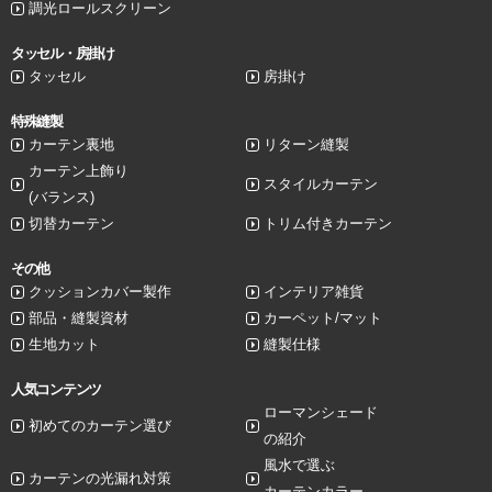
調光ロールスクリーン
タッセル・房掛け
タッセル
房掛け
特殊縫製
カーテン裏地
リターン縫製
カーテン上飾り
スタイルカーテン
(バランス)
切替カーテン
トリム付きカーテン
その他
クッションカバー製作
インテリア雑貨
部品・縫製資材
カーペット/マット
生地カット
縫製仕様
人気コンテンツ
ローマンシェード
初めてのカーテン選び
の紹介
風水で選ぶ
カーテンの光漏れ対策
カーテンカラー