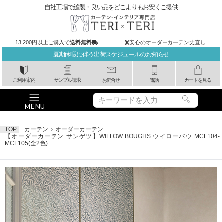
自社工場で縫製・良い品をどこよりもお安くご提供
13,200円以上ご購入で
送料無料
安心のオーダーカーテン丈直し
夏期休暇に伴う出荷スケジュールのお知らせ
ご利用案内
サンプル請求
お問合せ
電話
カートを見る
TOP
カーテン
オーダーカーテン
【オーダーカーテン サンゲツ】WILLOW BOUGHS ウイローバウ MCF104-
MCF105(全2色)