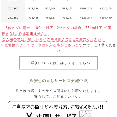
201-240
¥28,934
¥55,704
¥82,473
¥108,398
¥135,168
241-280
¥33,438
¥64,627
¥94,987
¥126,244
¥157,449
1.5倍ヒダの場合、100cm以下、2倍ヒダの場合、75cm以下で"両
開き"は、作成出来ません。
ご入用の際は、欲しいサイズを片開きで2点ご注文ください。
※生地幅によっては、巾継が入る事がございます
ので、ご了承くださ
い
巾継ぎについては、詳しくはこちらへ
[※安心の直しサービス実施中※]
注文後の幅・丈のサイズ間違いに対応いたします。
安心して、ご注文ください。