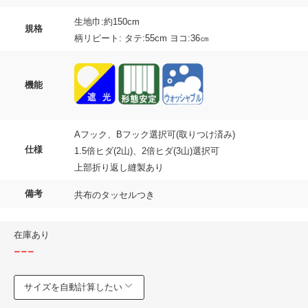
生地巾:約150cm
規格
柄リピート: タテ:55cm ヨコ:36㎝
機能
Aフック、Bフック選択可(取りつけ済み)
仕様
1.5倍ヒダ(2山)、2倍ヒダ(3山)選択可
上部折り返し縫製あり
備考
共布のタッセルつき
在庫あり
---
サイズを自動計算したい