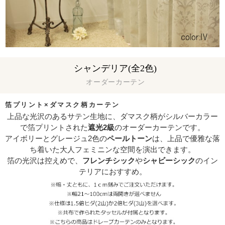
シャンデリア(全2色)
オーダーカーテン
箔プリント×ダマスク柄カーテン
上品な光沢のあるサテン生地に、ダマスク柄がシルバーカラー
で箔プリントされた
遮光2級
のオーダーカーテンです。
アイボリーとグレージュ2色の
ペールトーン
は、上品で優雅な落
ち着いた大人フェミニンな空間を演出できます。
箔の光沢は控えめで、
フレンチシック
や
シャビーシック
のイン
テリアにおすすめ。