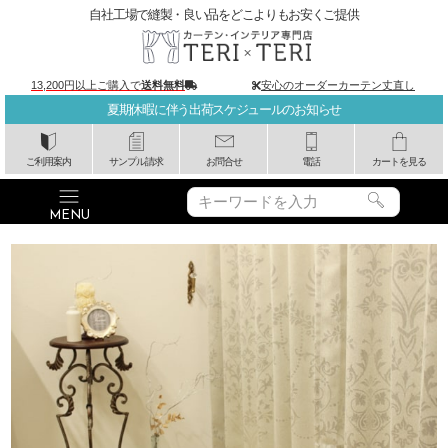
自社工場で縫製・良い品をどこよりもお安くご提供
13,200円以上ご購入で
送料無料
安心のオーダーカーテン丈直し
夏期休暇に伴う出荷スケジュールのお知らせ
ご利用案内
サンプル請求
お問合せ
電話
カートを見る