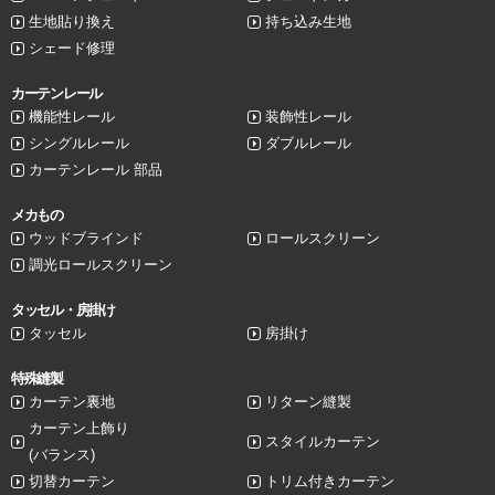
生地貼り換え
持ち込み生地
シェード修理
カーテンレール
機能性レール
装飾性レール
シングルレール
ダブルレール
カーテンレール 部品
メカもの
ウッドブラインド
ロールスクリーン
調光ロールスクリーン
タッセル・房掛け
タッセル
房掛け
特殊縫製
カーテン裏地
リターン縫製
カーテン上飾り
スタイルカーテン
(バランス)
切替カーテン
トリム付きカーテン