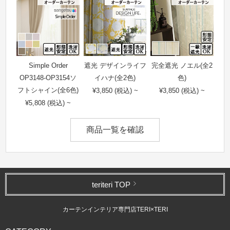
Simple Order
遮光 デザインライフ
完全遮光 ノエル(全2
OP3148-OP3154ソ
イハナ(全2色)
色)
フトシャイン(全6色)
¥3,850 (税込) ~
¥3,850 (税込) ~
¥5,808 (税込) ~
商品一覧を確認
teriteri TOP
カーテンインテリア専門店TERI×TERI