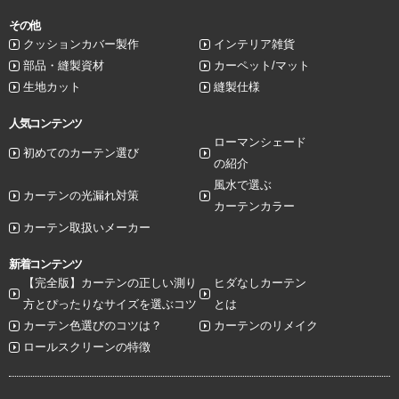
その他
クッションカバー製作
インテリア雑貨
部品・縫製資材
カーペット/マット
生地カット
縫製仕様
人気コンテンツ
ローマンシェード
初めてのカーテン選び
の紹介
風水で選ぶ
カーテンの光漏れ対策
カーテンカラー
カーテン取扱いメーカー
新着コンテンツ
【完全版】カーテンの正しい測り
ヒダなしカーテン
方とぴったりなサイズを選ぶコツ
とは
カーテン色選びのコツは？
カーテンのリメイク
ロールスクリーンの特徴