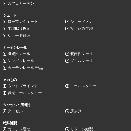
カフェカーテン
シェード
ローマンシェード
シェードメカ
生地貼り換え
持ち込み生地
シェード修理
カーテンレール
機能性レール
装飾性レール
シングルレール
ダブルレール
カーテンレール 部品
メカもの
ウッドブラインド
ロールスクリーン
調光ロールスクリーン
タッセル・房掛け
タッセル
房掛け
特殊縫製
カーテン裏地
リターン縫製