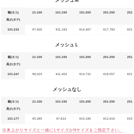
メッシュＭ
幅(ヨコ)
21-100
101-150
151-200
201-250
251-
高さ(タテ)
101-232
¥7,920
¥11,193
¥14,467
¥17,793
¥21,
メッシュＬ
幅(ヨコ)
21-100
101-150
151-200
201-250
251-
高さ(タテ)
101-247
¥8,025
¥11,404
¥14,731
¥18,057
¥21,
メッシュなし
幅(ヨコ)
21-100
101-150
151-200
201-250
251-
高さ(タテ)
101-177
¥5,385
¥7,814
¥10,190
¥12,619
¥15,
出来上がりサイズと一緒にLサイズかNサイズをご指定下さい。