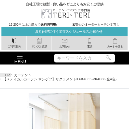
自社工場で縫製・良い品をどこよりもお安くご提供
13,200円以上ご購入で
送料無料
安心のオーダーカーテン丈直し
夏期休暇に伴う出荷スケジュールのお知らせ
ご利用案内
サンプル請求
お問合せ
電話
カートを見る
TOP
カーテン
【メディカルカーテン サンゲツ】サクラメントII PK4065-PK4068(全4色)