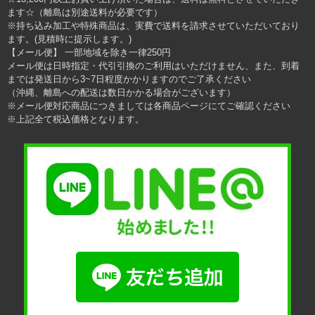
ます☆（離島は別途送料が必要です）
※持ち込み加工や特殊商品は、実費で送料を請求させていただいており
ます。(見積時に提示します。)
【メール便】 一部地域を除き一律250円
メール便は日時指定・代引引換のご利用はいただけません、また、到着
までは発送日から3~7日程度かかりますのでご了承ください
（沖縄、離島への配送は数日かかる場合がございます）
※メール便対応商品につきましては各商品ページにてご確認ください
※上記全て税込価格となります。