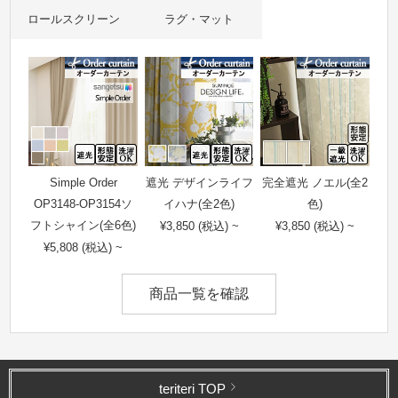
ロールスクリーン
ラグ・マット
Simple Order
遮光 デザインライフ
完全遮光 ノエル(全2
OP3148-OP3154ソ
イハナ(全2色)
色)
フトシャイン(全6色)
¥3,850 (税込) ~
¥3,850 (税込) ~
¥5,808 (税込) ~
商品一覧を確認
teriteri TOP