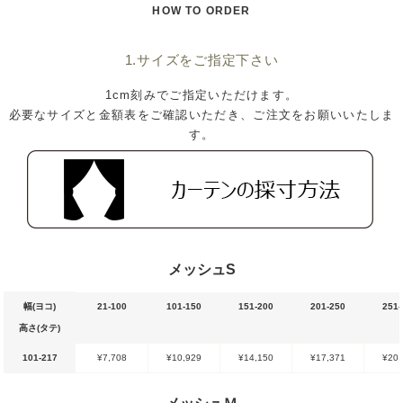
HOW TO ORDER
1.サイズをご指定下さい
1cm刻みでご指定いただけます。
必要なサイズと金額表をご確認いただき、ご注文をお願いいたしま
す。
メッシュS
幅(ヨコ)
21-100
101-150
151-200
201-250
251-
高さ(タテ)
101-217
¥7,708
¥10,929
¥14,150
¥17,371
¥20,