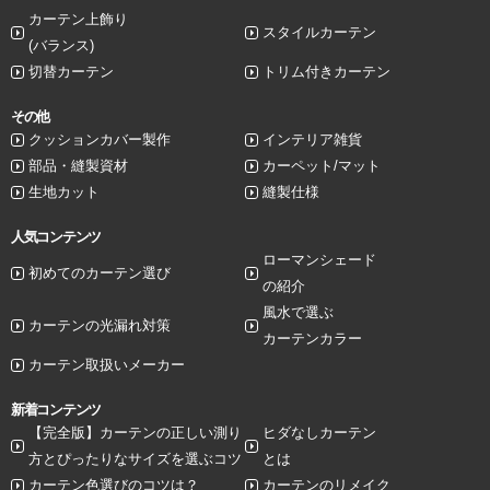
カーテン上飾り
スタイルカーテン
(バランス)
切替カーテン
トリム付きカーテン
その他
クッションカバー製作
インテリア雑貨
部品・縫製資材
カーペット/マット
生地カット
縫製仕様
人気コンテンツ
ローマンシェード
初めてのカーテン選び
の紹介
風水で選ぶ
カーテンの光漏れ対策
カーテンカラー
カーテン取扱いメーカー
新着コンテンツ
【完全版】カーテンの正しい測り
ヒダなしカーテン
方とぴったりなサイズを選ぶコツ
とは
カーテン色選びのコツは？
カーテンのリメイク