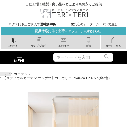
自社工場で縫製・良い品をどこよりもお安くご提供
13,200円以上ご購入で
送料無料
安心のオーダーカーテン丈直し
夏期休暇に伴う出荷スケジュールのお知らせ
ご利用案内
サンプル請求
お問合せ
電話
カートを見る
TOP
カーテン
【メディカルカーテン サンゲツ】カルガリー PK4024-PK4026(全3色)