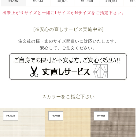
31-197
¥5,544
¥8,078
¥10,560
¥13,041
¥15,
出来上がりサイズと一緒にLサイズかNサイズをご指定下さい。
[※安心の直しサービス実施中※]
注文後の幅・丈のサイズ間違いに対応いたします。
安心して、ご注文ください。
2.カラーをご指定下さい
PK4024
PK4025
PK4026