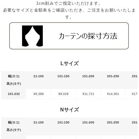
1cm刻みでご指定いただけます。
必要なサイズと金額表をご確認いただき、ご注文をお願いいたしま
す。
Lサイズ
幅(ヨコ)
21-100
101-150
151-200
201-250
251-
高さ(タテ)
101-232
¥6,388
¥9,028
¥11,721
¥14,361
¥17,
Nサイズ
幅(ヨコ)
21-100
101-150
151-200
201-250
251-
高さ(タテ)