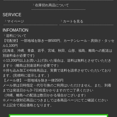
在庫切れ商品について
SERVICE
マイページ
カートを見る
INFOMATION
送料について
【宅配便】 一部地域を除き一律500円、カーテンレール・房掛け・タッセ
ル1,100円
(北海道、沖縄、青森、岩手、宮城、秋田、山形、福島、離島への配送は
別途料金が必要です)
☆13,200円以上お買い上げ頂いた場合は、送料は無料とさせていただき
ます☆（離島は別途送料が必要です）
※持ち込み加工や特殊商品は、実費で送料を請求させていただいており
ます。(見積時に提示します。)
【メール便】 一部地域を除き一律250円
メール便は日時指定・代引引換のご利用はいただけません、また、到着
までは発送日から3~7日程度かかりますのでご了承ください
（沖縄、離島への配送は数日かかる場合がございます）
※メール便対応商品につきましては各商品ページにてご確認ください
※上記全て税込価格となります。