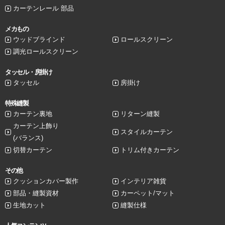
カーテンレール 部品
メカもの
ウッドブラインド
ロールスクリーン
調光ロールスクリーン
タッセル・房掛け
タッセル
房掛け
特殊縫製
カーテン裏地
リターン縫製
カーテン上飾り
スタイルカーテン
(バランス)
切替カーテン
トリム付きカーテン
その他
クッションカバー製作
インテリア雑貨
部品・縫製資材
カーペット/マット
生地カット
縫製仕様