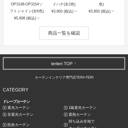
OP3148-OP3154ソ
イハナ(全2色)
色)
フトシャイン(全6色)
¥3,850 (税込) ~
¥3,850 (税込) ~
¥5,808 (税込) ~
商品一覧を確認
teriteri TOP
カーテンインテリア専門店TERI×TERI
CATEGORY
ドレープカーテン
遮光カーテン
1級遮光カーテン
非遮光カーテン
遮熱カーテン
持ち込み生地で
防炎カーテン