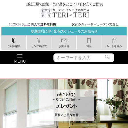
自社工場で縫製・良い品をどこよりもお安くご提供
13,200円以上ご購入で
送料無料
安心のオーダーカーテン丈直し
夏期休暇に伴う出荷スケジュールのお知らせ
ご利用案内
サンプル請求
お問合せ
電話
カートを見る