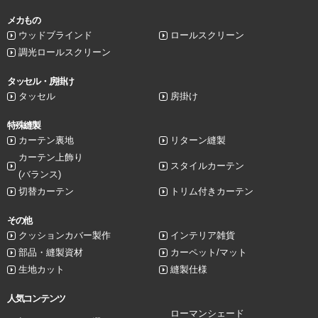
メカもの
ウッドブラインド
ロールスクリーン
調光ロールスクリーン
タッセル・房掛け
タッセル
房掛け
特殊縫製
カーテン裏地
リターン縫製
カーテン上飾り
スタイルカーテン
(バランス)
切替カーテン
トリム付きカーテン
その他
クッションカバー製作
インテリア雑貨
部品・縫製資材
カーペット/マット
生地カット
縫製仕様
人気コンテンツ
ローマンシェード