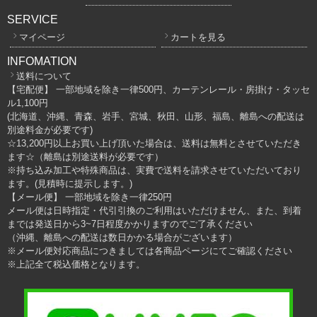
SERVICE
マイページ
カートを見る
INFOMATION
送料について
【宅配便】 一部地域を除き一律500円、カーテンレール・房掛け・タッセ
ル1,100円
(北海道、沖縄、青森、岩手、宮城、秋田、山形、福島、離島への配送は
別途料金が必要です)
☆13,200円以上お買い上げ頂いた場合は、送料は無料とさせていただき
ます☆（離島は別途送料が必要です）
※持ち込み加工や特殊商品は、実費で送料を請求させていただいており
ます。(見積時に提示します。)
【メール便】 一部地域を除き一律250円
メール便は日時指定・代引引換のご利用はいただけません、また、到着
までは発送日から3~7日程度かかりますのでご了承ください
（沖縄、離島への配送は数日かかる場合がございます）
※メール便対応商品につきましては各商品ページにてご確認ください
※上記全て税込価格となります。