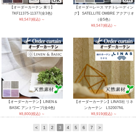
【オーダーカーテン 東リ】
【オーダーレース マナトレーディン
TKF11375-11377(全3色)
グ】 SATELLITE OMBRE アクアリオ
¥8,547(税込) ～
（全5色）
¥8,547(税込) ～
【オーダーカーテン】LINEN＆
【オーダーカーテン】LINAS社 リネ
BASIC アントワープ(全4色)
ンカーテン LS2007NL
¥8,800(税込) ～
¥8,919(税込) ～
<
1
2
3
4
5
6
7
>