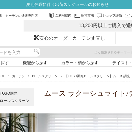
夏期休暇に伴う出荷スケジュールのお知らせ
ご利用案内
採寸方法
ショップ評価
供 カーテンの通販専門店
13,200円以上ご購入で
送
安心のオーダーカーテン丈直し
よく検索されるキーワー
ら探す
機能から探す
カラー・柄から探す
テイスト
TOP
カーテン
ロールスクリーン
【TOSO調光ロールスクリーン】ムース 調光
ムース ラクーシュライト/
TOSO調光
ロールスクリーン