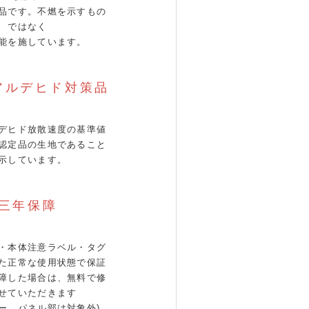
品です。不燃を示すもの
ではなく
能を施しています。
アルデヒド対策品
デヒド放散速度の基準値
認定品の生地であること
示しています。
三年保障
・本体注意ラベル・タグ
た正常な使用状態で保証
障した場合は、無料で修
せていただきます
ザー、パネル部は対象外)。