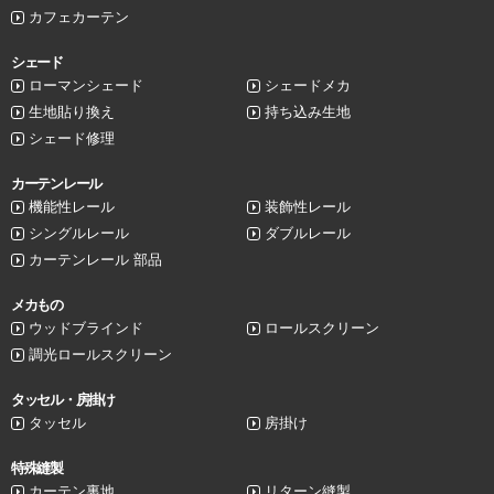
カフェカーテン
シェード
ローマンシェード
シェードメカ
生地貼り換え
持ち込み生地
シェード修理
カーテンレール
機能性レール
装飾性レール
シングルレール
ダブルレール
カーテンレール 部品
メカもの
ウッドブラインド
ロールスクリーン
調光ロールスクリーン
タッセル・房掛け
タッセル
房掛け
特殊縫製
カーテン裏地
リターン縫製