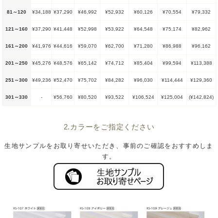
81～120
¥34,188
¥37,290
¥46,992
¥52,932
¥60,126
¥70,554
¥79,332
121～160
¥37,290
¥41,448
¥52,998
¥53,922
¥64,548
¥75,174
¥82,962
161～200
¥41,976
¥44,616
¥59,070
¥62,700
¥71,280
¥86,988
¥96,162
201～250
¥45,276
¥48,576
¥65,142
¥74,712
¥85,404
¥99,594
¥113,388
251～300
¥49,236
¥52,470
¥75,702
¥84,282
¥96,030
¥114,444
¥129,360
301～330
-
¥56,760
¥80,520
¥93,522
¥106,524
¥125,004
(¥142,824)
2.カラーをご指定ください
生地サンプルをお取り寄せいただき、事前のご確認をおすすめしま
す。