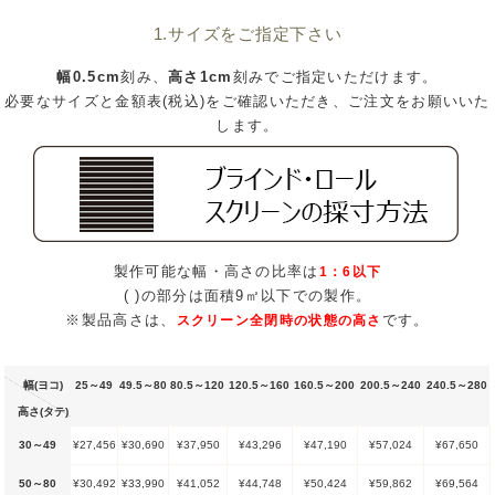
1.サイズをご指定下さい
幅0.5cm
刻み、
高さ1cm
刻みでご指定いただけます。
必要なサイズと金額表(税込)をご確認いただき、ご注文をお願いいた
します。
製作可能な幅・高さの比率は
1：6以下
( )の部分は面積9㎡以下での製作。
※製品高さは、
です。
スクリーン全閉時の状態の高さ
幅(ヨコ)
25～49
49.5～80
80.5～120
120.5～160
160.5～200
200.5～240
240.5～280
高さ(タテ)
30～49
¥27,456
¥30,690
¥37,950
¥43,296
¥47,190
¥57,024
¥67,650
50～80
¥30,492
¥33,990
¥41,052
¥44,748
¥50,424
¥59,862
¥69,564