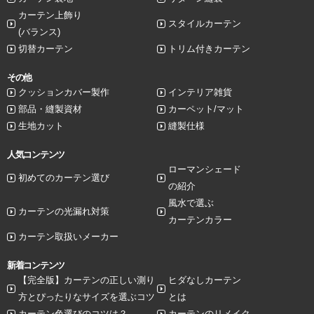
カーテン上飾り
スタイルカーテン
(バランス)
切替カーテン
トリム付きカーテン
その他
クッションカバー製作
インテリア雑貨
部品・縫製資材
カーペット/マット
生地カット
縫製仕様
人気コンテンツ
ローマンシェード
初めてのカーテン選び
の紹介
風水で選ぶ
カーテンの光漏れ対策
カーテンカラー
カーテン取扱いメーカー
新着コンテンツ
【完全版】カーテンの正しい測り
ヒダなしカーテン
方とぴったりなサイズを選ぶコツ
とは
カーテン色選びのコツは？
カーテンのリメイク