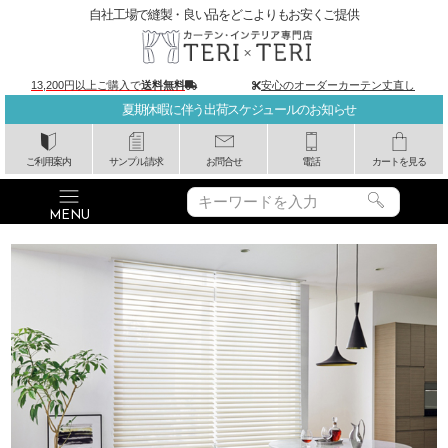
自社工場で縫製・良い品をどこよりもお安くご提供
13,200円以上ご購入で
送料無料
安心のオーダーカーテン丈直し
夏期休暇に伴う出荷スケジュールのお知らせ
ご利用案内
サンプル請求
お問合せ
電話
カートを見る