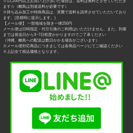
☆13,200円以上お買い上げ頂いた場合は、送料は無料とさせていただき
ます☆（離島は別途送料が必要です）
※持ち込み加工や特殊商品は、実費で送料を請求させていただいており
ます。(見積時に提示します。)
【メール便】 一部地域を除き一律250円
メール便は日時指定・代引引換のご利用はいただけません、また、到着
までは発送日から3~7日程度かかりますのでご了承ください
（沖縄、離島への配送は数日かかる場合がございます）
※メール便対応商品につきましては各商品ページにてご確認ください
※上記全て税込価格となります。