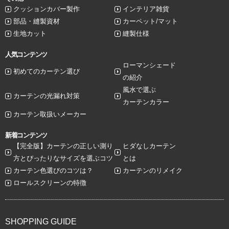
クッションカバー製作
インテリア雑貨
部品・縫製資材
カーペット/マット
生地カット
縫製仕様
人気コンテンツ
ローマンシェード
初めてのカーテン選び
の紹介
風水で選ぶ
カーテンの光漏れ対策
カーテンカラー
カーテン取扱いメーカー
新着コンテンツ
【完全版】カーテンの正しい測り
ヒダなしカーテン
方とぴったりなサイズを選ぶコツ
とは
カーテン色選びのコツは？
カーテンのリメイク
ロールスクリーンの特徴
SHOPPING GUIDE