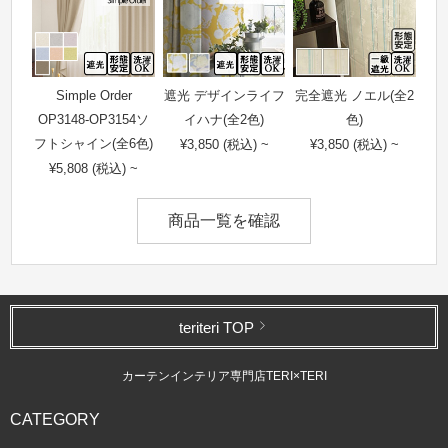
Simple Order
遮光 デザインライフ
完全遮光 ノエル(全2
OP3148-OP3154ソ
イハナ(全2色)
色)
フトシャイン(全6色)
¥3,850 (税込) ~
¥3,850 (税込) ~
¥5,808 (税込) ~
商品一覧を確認
teriteri TOP
カーテンインテリア専門店TERI×TERI
CATEGORY