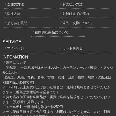
ご注文方法
お支払い方法
採寸方法
お届けまでの流れ
よくある質問
返品・交換について
在庫切れ商品について
SERVICE
マイページ
カートを見る
INFOMATION
送料について
【宅配便】 一部地域を除き一律500円、カーテンレール・房掛け・タッセ
ル1,100円
(北海道、沖縄、青森、岩手、宮城、秋田、山形、福島、離島への配送は
別途料金が必要です)
☆13,200円以上お買い上げ頂いた場合は、送料は無料とさせていただき
ます☆（離島は別途送料が必要です）
※持ち込み加工や特殊商品は、実費で送料を請求させていただいており
ます。(見積時に提示します。)
【メール便】 一部地域を除き一律250円
メール便は日時指定・代引引換のご利用はいただけません、また、到着