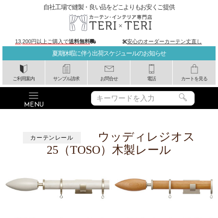
自社工場で縫製・良い品をどこよりもお安くご提供
13,200円以上ご購入で
送料無料
安心のオーダーカーテン丈直し
夏期休暇に伴う出荷スケジュールのお知らせ
ご利用案内
サンプル請求
お問合せ
電話
カートを見る
ウッディレジオス
カーテンレール
25（TOSO）木製レール