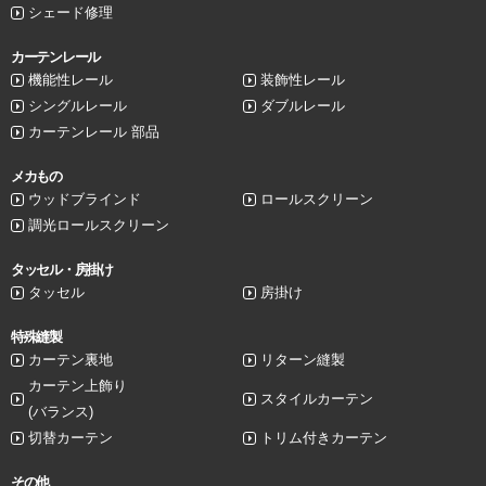
シェード修理
カーテンレール
機能性レール
装飾性レール
シングルレール
ダブルレール
カーテンレール 部品
メカもの
ウッドブラインド
ロールスクリーン
調光ロールスクリーン
タッセル・房掛け
タッセル
房掛け
特殊縫製
カーテン裏地
リターン縫製
カーテン上飾り
スタイルカーテン
(バランス)
切替カーテン
トリム付きカーテン
その他