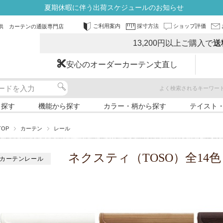
夏期休暇に伴う出荷スケジュールのお知らせ
ご利用案内
採寸方法
ショップ評価
供 カーテンの通販専門店
13,200円以上ご購入で
送
安心のオーダーカーテン丈直し
よく検索されるキーワー
ら探す
機能から探す
カラー・柄から探す
テイスト
TOP
カーテン
レール
ネクスティ（TOSO）全14色
カーテンレール