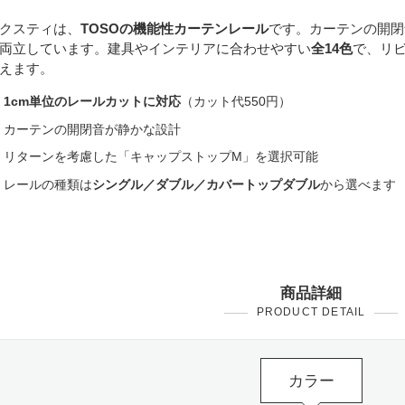
クスティは、
TOSOの機能性カーテンレール
です。カーテンの開閉
両立しています。建具やインテリアに合わせやすい
全14色
で、リ
えます。
1cm単位のレールカットに対応
（カット代550円）
カーテンの開閉音が静かな設計
リターンを考慮した「キャップストップM」を選択可能
レールの種類は
シングル／ダブル／カバートップダブル
から選べます
商品詳細
PRODUCT DETAIL
カラー