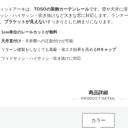
ィットアーキは、
TOSOの装飾カーテンレール
です。壁や天井に溶
ッシ・ハイサッシ・吹き抜けなど大きな窓に対応します。ランナ
、
ブラケットが見えない
すっきりとした納まりになります。
1cm単位のレールカットが無料
天井直付け
・天井際への正面付けが可能
リターン縫製をしなくても遮蔽・省エネ効果を高める
Rキャップ
ワイドサッシ・ハイサッシ・吹き抜けに対応
商品詳細
PRODUCT DETAIL
カラー