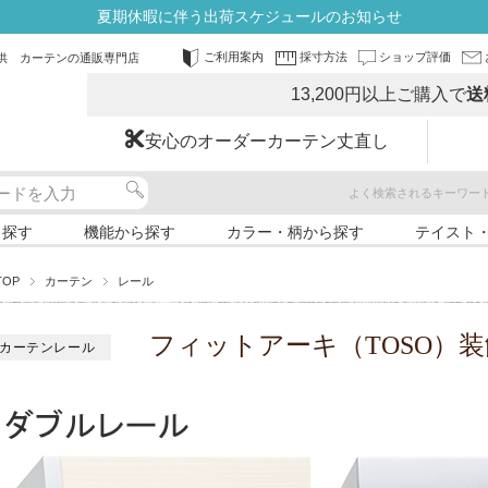
夏期休暇に伴う出荷スケジュールのお知らせ
ご利用案内
採寸方法
ショップ評価
供 カーテンの通販専門店
13,200円以上ご購入で
送
安心のオーダーカーテン丈直し
よく検索されるキーワー
ら探す
機能から探す
カラー・柄から探す
テイスト
TOP
カーテン
レール
フィットアーキ（TOSO）
カーテンレール