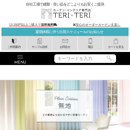
自社工場で縫製・良い品をどこよりもお安くご提供
13,200円以上ご購入で
送料無料
安心のオーダーカーテン丈直し
夏期休暇に伴う出荷スケジュールのお知らせ
ご利用案内
サンプル請求
お問合せ
電話
カートを見る