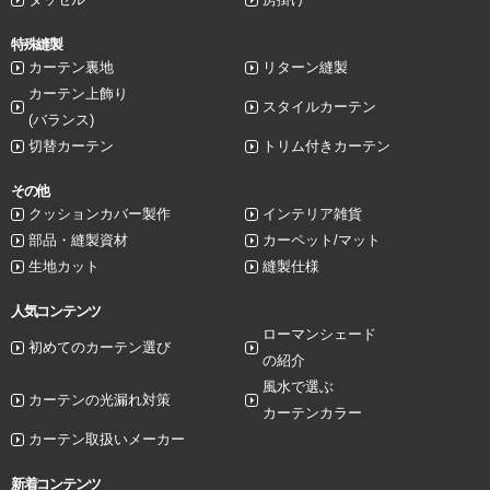
特殊縫製
カーテン裏地
リターン縫製
カーテン上飾り
スタイルカーテン
(バランス)
切替カーテン
トリム付きカーテン
その他
クッションカバー製作
インテリア雑貨
部品・縫製資材
カーペット/マット
生地カット
縫製仕様
人気コンテンツ
ローマンシェード
初めてのカーテン選び
の紹介
風水で選ぶ
カーテンの光漏れ対策
カーテンカラー
カーテン取扱いメーカー
新着コンテンツ