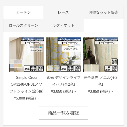
カーテン
レース
お得なセット販売
ロールスクリーン
ラグ・マット
Simple Order
遮光 デザインライフ
完全遮光 ノエル(全2
OP3148-OP3154ソ
イハナ(全2色)
色)
フトシャイン(全6色)
¥3,850 (税込) ~
¥3,850 (税込) ~
¥5,808 (税込) ~
商品一覧を確認