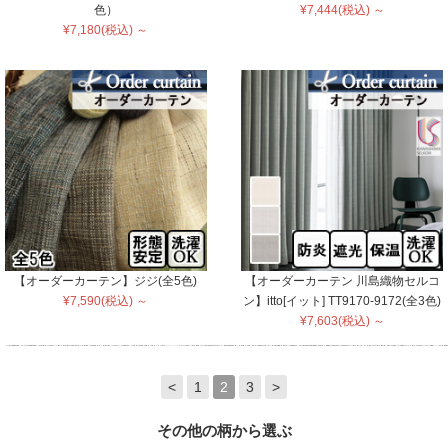
色）
¥7,444(税込) ～
¥7,180(税込) ～
【オーダーカーテン】ジジ(全5色)
【オーダーカーテン 川島織物セルコ
¥7,590(税込) ～
ン】itto[イット] TT9170-9172(全3色)
¥7,603(税込) ～
<
1
2
3
>
その他の柄から選ぶ