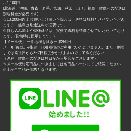
ル1,100円
(北海道、沖縄、青森、岩手、宮城、秋田、山形、福島、離島への配送は
別途料金が必要です)
☆13,200円以上お買い上げ頂いた場合は、送料は無料とさせていただき
ます☆（離島は別途送料が必要です）
※持ち込み加工や特殊商品は、実費で送料を請求させていただいており
ます。(見積時に提示します。)
【メール便】 一部地域を除き一律250円
メール便は日時指定・代引引換のご利用はいただけません、また、到着
までは発送日から3~7日程度かかりますのでご了承ください
（沖縄、離島への配送は数日かかる場合がございます）
※メール便対応商品につきましては各商品ページにてご確認ください
※上記全て税込価格となります。