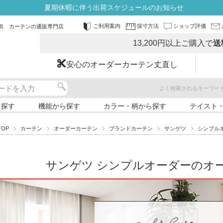
夏期休暇に伴う出荷スケジュールのお知らせ
ご利用案内
採寸方法
ショップ評価
供 カーテンの通販専門店
13,200円以上ご購入で
送
安心のオーダーカーテン丈直し
よく検索されるキーワー
ら探す
機能から探す
カラー・柄から探す
テイスト
TOP
カーテン
オーダーカーテン
ブランドカーテン
サンゲツ
シンプル
サンゲツ シンプルオーダーのオ