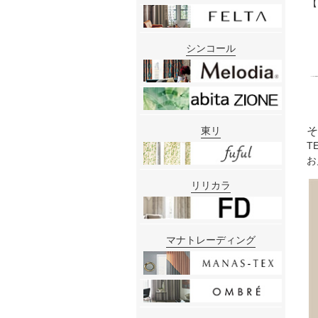
【
シンコール
そ
東リ
T
お
リリカラ
マナトレーディング