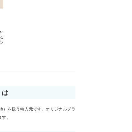
い
る
ン
とは
地）を扱う輸入元です。オリジナルブラ
ます。