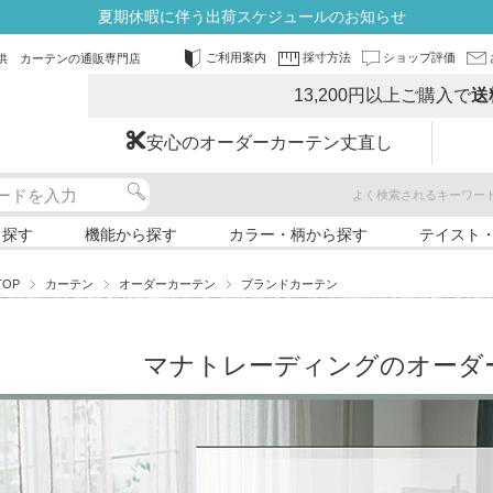
夏期休暇に伴う出荷スケジュールのお知らせ
ご利用案内
採寸方法
ショップ評価
供 カーテンの通販専門店
13,200円以上ご購入で
送
安心のオーダーカーテン丈直し
よく検索されるキーワー
ら探す
機能から探す
カラー・柄から探す
テイスト
TOP
カーテン
オーダーカーテン
ブランドカーテン
マナトレーディングのオーダ