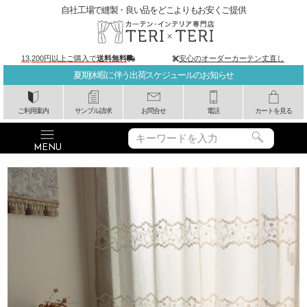
自社工場で縫製・良い品をどこよりもお安くご提供
13,200円以上ご購入で
送料無料
安心のオーダーカーテン丈直し
夏期休暇に伴う出荷スケジュールのお知らせ
ご利用案内
サンプル請求
お問合せ
電話
カートを見る