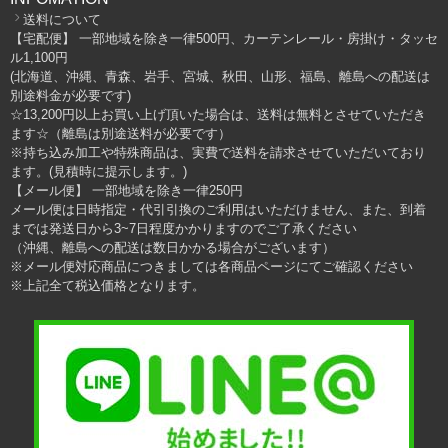
送料について
【宅配便】 一部地域を除き一律500円、カーテンレール・房掛け・タッセ
ル1,100円
(北海道、沖縄、青森、岩手、宮城、秋田、山形、福島、離島への配送は
別途料金が必要です)
☆13,200円以上お買い上げ頂いた場合は、送料は無料とさせていただき
ます☆（離島は別途送料が必要です）
※持ち込み加工や特殊商品は、実費で送料を請求させていただいており
ます。(見積時に提示します。)
【メール便】 一部地域を除き一律250円
メール便は日時指定・代引引換のご利用はいただけません、また、到着
までは発送日から3~7日程度かかりますのでご了承ください
（沖縄、離島への配送は数日かかる場合がございます）
※メール便対応商品につきましては各商品ページにてご確認ください
※上記全て税込価格となります。