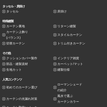
タッセル・房掛け
タッセル
房掛け
特殊縫製
カーテン裏地
リターン縫製
カーテン上飾り
スタイルカーテン
(バランス)
切替カーテン
トリム付きカーテン
その他
クッションカバー製作
インテリア雑貨
部品・縫製資材
カーペット/マット
生地カット
縫製仕様
人気コンテンツ
ローマンシェード
初めてのカーテン選び
の紹介
風水で選ぶ
カーテンの光漏れ対策
カーテンカラー