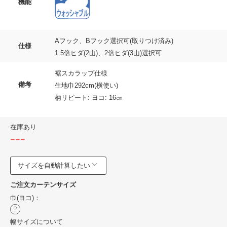
機能
Aフック、Bフック選択可(取りつけ済み)
仕様
1.5倍ヒダ(2山)、2倍ヒダ(3山)選択可
裾スカラップ仕様
備考
生地巾292cm(横使い)
柄リピート: ヨコ: 16㎝
在庫あり
---
サイズを自動計算したい
ご注文カーテンサイズ
巾(ヨコ)：
幅サイズについて