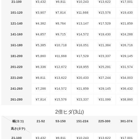
21-100
¥3,432
¥6,811
¥10,243
¥13,622
¥17,001
101-120
¥3,907
¥7,814
¥11,668
¥15,576
¥19,430
121-140
¥4,382
¥8,764
¥13,147
¥17,529
¥21,859
141-160
¥4,857
¥9,715
¥14,572
¥19,430
¥24,288
161-180
¥5,385
¥10,718
¥16,051
¥21,384
¥26,716
181-200
¥5,860
¥11,668
¥17,529
¥23,337
¥29,145
201-220
¥6,336
¥12,672
¥18,955
¥25,291
¥31,574
221-240
¥6,811
¥13,622
¥20,433
¥27,244
¥34,003
241-260
¥7,286
¥14,572
¥21,859
¥29,145
¥36,432
261-280
¥7,814
¥15,576
¥23,337
¥31,099
¥38,860
2倍ヒダ(3山)
幅(ヨコ)
21-52
53-150
151-224
225-300
301-374
高さ(タテ)
21-100
¥3,432
¥6,811
¥10,243
¥13,622
¥17,001