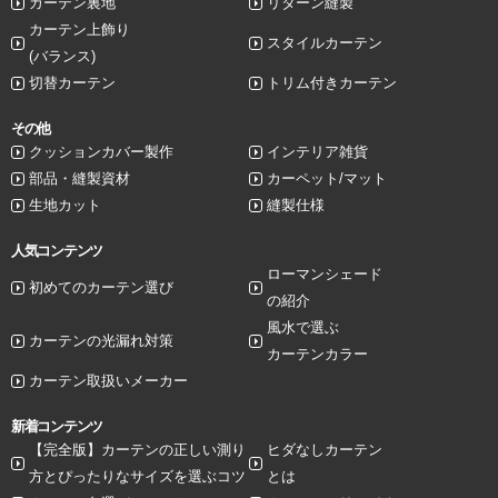
カーテン裏地
リターン縫製
カーテン上飾り
スタイルカーテン
(バランス)
切替カーテン
トリム付きカーテン
その他
クッションカバー製作
インテリア雑貨
部品・縫製資材
カーペット/マット
生地カット
縫製仕様
人気コンテンツ
ローマンシェード
初めてのカーテン選び
の紹介
風水で選ぶ
カーテンの光漏れ対策
カーテンカラー
カーテン取扱いメーカー
新着コンテンツ
【完全版】カーテンの正しい測り
ヒダなしカーテン
方とぴったりなサイズを選ぶコツ
とは