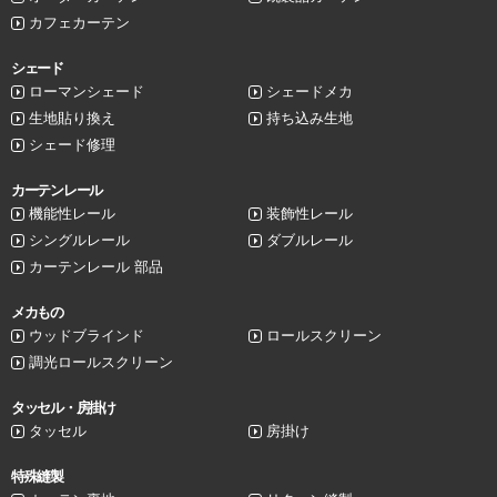
カフェカーテン
シェード
ローマンシェード
シェードメカ
生地貼り換え
持ち込み生地
シェード修理
カーテンレール
機能性レール
装飾性レール
シングルレール
ダブルレール
カーテンレール 部品
メカもの
ウッドブラインド
ロールスクリーン
調光ロールスクリーン
タッセル・房掛け
タッセル
房掛け
特殊縫製