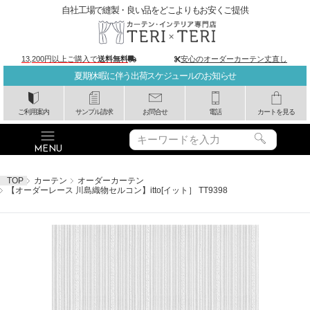
自社工場で縫製・良い品をどこよりもお安くご提供
13,200円以上ご購入で
送料無料
安心のオーダーカーテン丈直し
夏期休暇に伴う出荷スケジュールのお知らせ
ご利用案内
サンプル請求
お問合せ
電話
カートを見る
TOP
カーテン
オーダーカーテン
【オーダーレース 川島織物セルコン】itto[イット］ TT9398