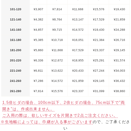
101-120
¥3,907
¥7,814
¥11,668
¥15,576
¥19,430
121-140
¥4,382
¥8,764
¥13,147
¥17,529
¥21,859
141-160
¥4,857
¥9,715
¥14,572
¥19,430
¥24,288
161-180
¥5,385
¥10,718
¥16,051
¥21,384
¥26,716
181-200
¥5,860
¥11,668
¥17,529
¥23,337
¥29,145
201-220
¥6,336
¥12,672
¥18,955
¥25,291
¥31,574
221-240
¥6,811
¥13,622
¥20,433
¥27,244
¥34,003
241-260
¥7,286
¥14,572
¥21,859
¥29,145
¥36,432
261-280
¥7,814
¥15,576
¥23,337
¥31,099
¥38,860
1.5倍ヒダの場合、100cm以下、2倍ヒダの場合、75cm以下で"両
開き"は、作成出来ません。
ご入用の際は、欲しいサイズを片開きで2点ご注文ください。
※生地幅によっては、巾継が入る事がございます
ので、ご了承くださ
い