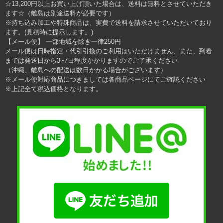
☆13,200円以上お買い上げ頂いた場合は、送料は無料とさせていただき
ます☆（離島は別途送料が必要です）
※持ち込み加工や特殊商品は、実費で送料を請求させていただいており
ます。(見積時に提示します。)
【メール便】 一部地域を除き一律250円
メール便は日時指定・代引引換のご利用はいただけません、また、到着
までは発送日から3~7日程度かかりますのでご了承ください
（沖縄、離島への配送は数日かかる場合がございます）
※メール便対応商品につきましては各商品ページにてご確認ください
※上記全て税込価格となります。