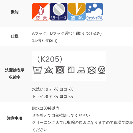
機能
Aフック、Bフック選択可(取りつけ済み)
仕様
1.5倍ヒダ(2山)
洗濯絵表示
収縮率
水洗い:タテ -% ヨコ -%
ドライ:タテ -% ヨコ -%
脱水は30秒以内
形を整えて自然乾燥してください
注意事項
クリーニング店では収縮の原因になりますので低温で乾燥
ください