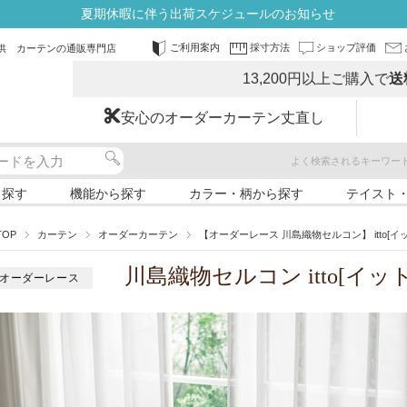
夏期休暇に伴う出荷スケジュールのお知らせ
ご利用案内
採寸方法
ショップ評価
供 カーテンの通販専門店
13,200円以上ご購入で
送
安心のオーダーカーテン丈直し
よく検索されるキーワー
ら探す
機能から探す
カラー・柄から探す
テイスト
TOP
カーテン
オーダーカーテン
【オーダーレース 川島織物セルコン】 itto[イット
川島織物セルコン itto[イット]
オーダーレース