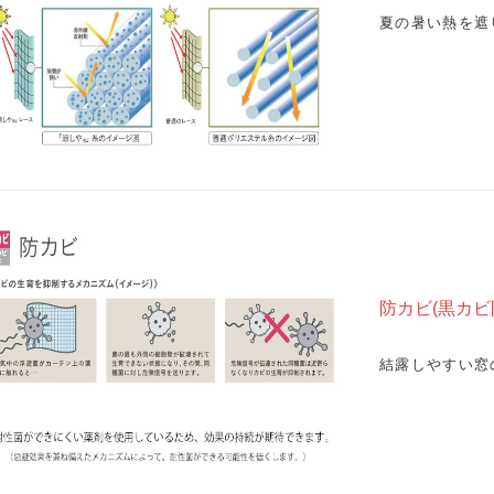
夏の暑い熱を遮
防カビ(黒カビ
結露しやすい窓