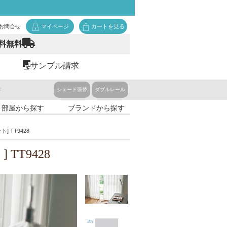
お問合せ
マイページ
カートを見る
料無料
サンプル請求
ド
シェード張替
ダブルレール
・部屋から探す
ブランドから探す
] TT9428
 TT9428