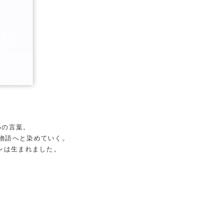
めの言葉。
物語へと染めていく。
テンは生まれました。