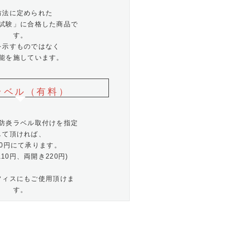
防法に定められた
試験」に合格した商品で
す。
を示すものではなく
能を施しています。
ラベル（有料）
防炎ラベル取付けを指定
して頂ければ、
10円にて承ります。
110円、両開き220円)
フィスにもご使用頂けま
す。