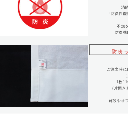
消
「防炎性能
不燃
防炎機
防炎
ご注文時に
1枚1
(片開き
施設やオ