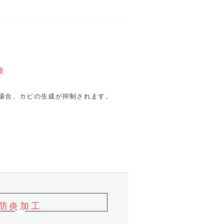
験
場合、カビの生成が抑制されます。
防炎加工