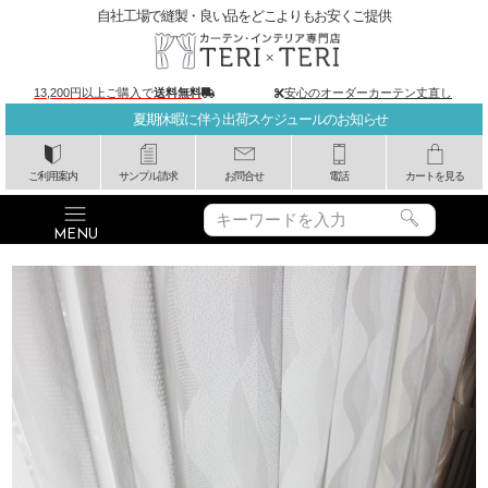
自社工場で縫製・良い品をどこよりもお安くご提供
13,200円以上ご購入で
送料無料
安心のオーダーカーテン丈直し
夏期休暇に伴う出荷スケジュールのお知らせ
ご利用案内
サンプル請求
お問合せ
電話
カートを見る