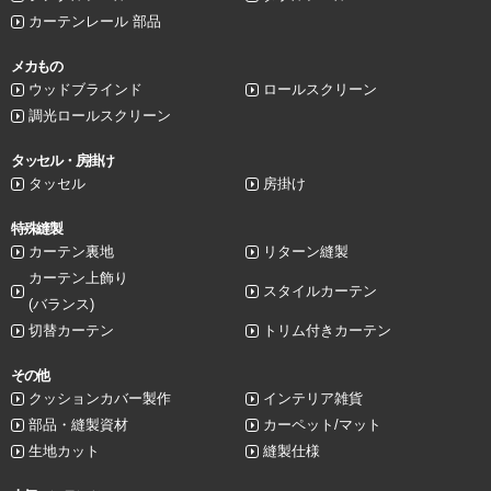
カーテンレール 部品
メカもの
ウッドブラインド
ロールスクリーン
調光ロールスクリーン
タッセル・房掛け
タッセル
房掛け
特殊縫製
カーテン裏地
リターン縫製
カーテン上飾り
スタイルカーテン
(バランス)
切替カーテン
トリム付きカーテン
その他
クッションカバー製作
インテリア雑貨
部品・縫製資材
カーペット/マット
生地カット
縫製仕様