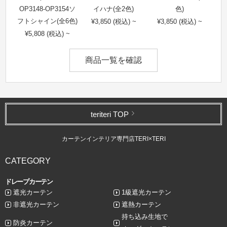
OP3148-OP3154ソ
イハナ(全2色)
色)
フトシャイン(全6色)
¥3,850 (税込) ~
¥3,850 (税込) ~
¥5,808 (税込) ~
商品一覧を確認
teriteri TOP
カーテンインテリア専門店TERI×TERI
CATEGORY
ドレープカーテン
遮光カーテン
1級遮光カーテン
非遮光カーテン
遮熱カーテン
持ち込み生地で
防炎カーテン