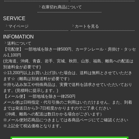
在庫切れ商品について
SERVICE
マイページ
カートを見る
INFOMATION
送料について
【宅配便】 一部地域を除き一律500円、カーテンレール・房掛け・タッセ
ル1,100円
(北海道、沖縄、青森、岩手、宮城、秋田、山形、福島、離島への配送は
別途料金が必要です)
☆13,200円以上お買い上げ頂いた場合は、送料は無料とさせていただき
ます☆（離島は別途送料が必要です）
※持ち込み加工や特殊商品は、実費で送料を請求させていただいており
ます。(見積時に提示します。)
【メール便】 一部地域を除き一律250円
メール便は日時指定・代引引換のご利用はいただけません、また、到着
までは発送日から3~7日程度かかりますのでご了承ください
（沖縄、離島への配送は数日かかる場合がございます）
※メール便対応商品につきましては各商品ページにてご確認ください
※上記全て税込価格となります。