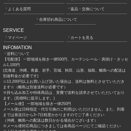
よくある質問
返品・交換について
在庫切れ商品について
SERVICE
マイページ
カートを見る
INFOMATION
送料について
【宅配便】 一部地域を除き一律500円、カーテンレール・房掛け・タッセ
ル1,100円
(北海道、沖縄、青森、岩手、宮城、秋田、山形、福島、離島への配送は
別途料金が必要です)
☆13,200円以上お買い上げ頂いた場合は、送料は無料とさせていただき
ます☆（離島は別途送料が必要です）
※持ち込み加工や特殊商品は、実費で送料を請求させていただいており
ます。(見積時に提示します。)
【メール便】 一部地域を除き一律250円
メール便は日時指定・代引引換のご利用はいただけません、また、到着
までは発送日から3~7日程度かかりますのでご了承ください
（沖縄、離島への配送は数日かかる場合がございます）
※メール便対応商品につきましては各商品ページにてご確認ください