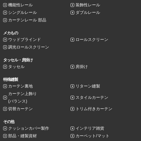
機能性レール
装飾性レール
シングルレール
ダブルレール
カーテンレール 部品
メカもの
ウッドブラインド
ロールスクリーン
調光ロールスクリーン
タッセル・房掛け
タッセル
房掛け
特殊縫製
カーテン裏地
リターン縫製
カーテン上飾り
スタイルカーテン
(バランス)
切替カーテン
トリム付きカーテン
その他
クッションカバー製作
インテリア雑貨
部品・縫製資材
カーペット/マット