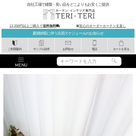
自社工場で縫製・良い品をどこよりもお安くご提供
13,200円以上ご購入で
送料無料
安心のオーダーカーテン丈直し
夏期休暇に伴う出荷スケジュールのお知らせ
ご利用案内
サンプル請求
お問合せ
電話
カートを見る