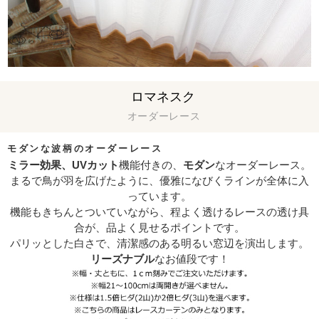
ロマネスク
オーダーレース
モダンな波柄のオーダーレース
ミラー効果、UVカット
機能付きの、
モダン
なオーダーレース。
まるで鳥が羽を広げたように、優雅になびくラインが全体に入
っています。
機能もきちんとついていながら、程よく透けるレースの透け具
合が、品よく見せるポイントです。
パリッとした白さで、清潔感のある明るい窓辺を演出します。
リーズナブル
なお値段です！