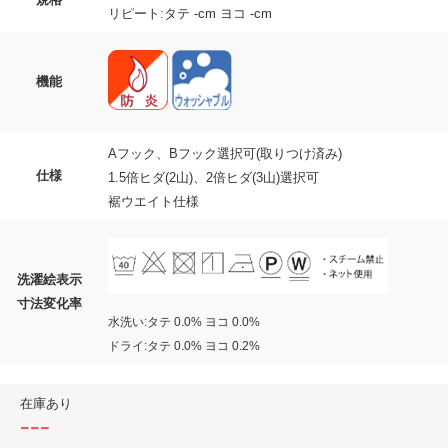
リピート:タテ -cm ヨコ -cm
機能
Aフック、Bフック選択可(取りつけ済み)
仕様
1.5倍ヒダ(2山)、2倍ヒダ(3山)選択可
裾ウエイト仕様
洗濯絵表示
寸法変化率
水洗い:タテ 0.0% ヨコ 0.0%
ドライ:タテ 0.0% ヨコ 0.2%
在庫あり
---