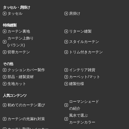
タッセル・房掛け
タッセル
房掛け
特殊縫製
カーテン裏地
リターン縫製
カーテン上飾り
スタイルカーテン
(バランス)
切替カーテン
トリム付きカーテン
その他
クッションカバー製作
インテリア雑貨
部品・縫製資材
カーペット/マット
生地カット
縫製仕様
人気コンテンツ
ローマンシェード
初めてのカーテン選び
の紹介
風水で選ぶ
カーテンの光漏れ対策
カーテンカラー