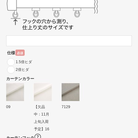
仕様
必須
1.5倍ヒダ
2倍ヒダ
カーテンカラー
09
【欠品
7129
中：11月
上旬入荷
予定】16
カーテンフック