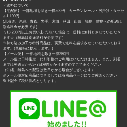
送料について
【宅配便】 一部地域を除き一律500円、カーテンレール・房掛け・タッセ
ル1,100円
(北海道、沖縄、青森、岩手、宮城、秋田、山形、福島、離島への配送は
別途料金が必要です)
☆13,200円以上お買い上げ頂いた場合は、送料は無料とさせていただき
ます☆（離島は別途送料が必要です）
※持ち込み加工や特殊商品は、実費で送料を請求させていただいており
ます。(見積時に提示します。)
【メール便】 一部地域を除き一律250円
メール便は日時指定・代引引換のご利用はいただけません、また、到着
までは発送日から3~7日程度かかりますのでご了承ください
（沖縄、離島への配送は数日かかる場合がございます）
※メール便対応商品につきましては各商品ページにてご確認ください
※上記全て税込価格となります。