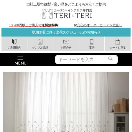
自社工場で縫製・良い品をどこよりもお安くご提供
13,200円以上ご購入で
送料無料
安心のオーダーカーテン丈直し
夏期休暇に伴う出荷スケジュールのお知らせ
ご利用案内
サンプル請求
お問合せ
電話
カートを見る