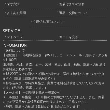
採寸方法
お届けまでの流れ
よくある質問
返品・交換について
在庫切れ商品について
SERVICE
マイページ
カートを見る
INFOMATION
送料について
【宅配便】 一部地域を除き一律500円、カーテンレール・房掛け・タッセ
ル1,100円
(北海道、沖縄、青森、岩手、宮城、秋田、山形、福島、離島への配送は
別途料金が必要です)
☆13,200円以上お買い上げ頂いた場合は、送料は無料とさせていただき
ます☆（離島は別途送料が必要です）
※持ち込み加工や特殊商品は、実費で送料を請求させていただいており
ます。(見積時に提示します。)
【メール便】 一部地域を除き一律250円
メール便は日時指定・代引引換のご利用はいただけません、また、到着
までは発送日から3~7日程度かかりますのでご了承ください
（沖縄、離島への配送は数日かかる場合がございます）