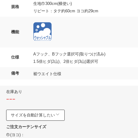
生地巾300cm(横使い)
規格
リピート：タテ約60cm ヨコ約29cm
機能
Aフック、Bフック選択可(取りつけ済み)
仕様
1.5倍ヒダ(2山)、2倍ヒダ(3山)選択可
備考
裾ウエイト仕様
在庫あり
---
サイズを自動計算したい
ご注文カーテンサイズ
巾(ヨコ)：