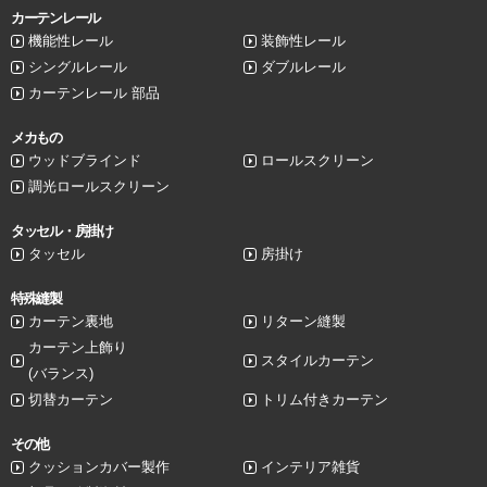
カーテンレール
機能性レール
装飾性レール
シングルレール
ダブルレール
カーテンレール 部品
メカもの
ウッドブラインド
ロールスクリーン
調光ロールスクリーン
タッセル・房掛け
タッセル
房掛け
特殊縫製
カーテン裏地
リターン縫製
カーテン上飾り
スタイルカーテン
(バランス)
切替カーテン
トリム付きカーテン
その他
クッションカバー製作
インテリア雑貨