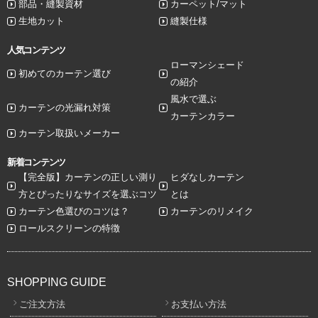
部品・縫製資材
カーペット/マット
生地カット
縫製仕様
人気コンテンツ
ローマンシェード
初めてのカーテン選び
の紹介
風水で選ぶ
カーテンの光漏れ対策
カーテンカラー
カーテン取扱いメーカー
新着コンテンツ
【完全版】カーテンの正しい測り
ヒダなしカーテン
方とぴったりなサイズを選ぶコツ
とは
カーテン色選びのコツは？
カーテンのリメイク
ロールスクリーンの特徴
SHOPPING GUIDE
ご注文方法
お支払い方法