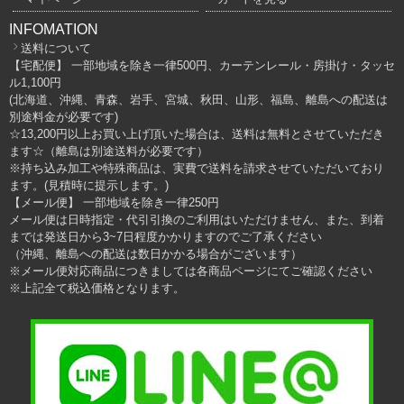
INFOMATION
送料について
【宅配便】 一部地域を除き一律500円、カーテンレール・房掛け・タッセ
ル1,100円
(北海道、沖縄、青森、岩手、宮城、秋田、山形、福島、離島への配送は
別途料金が必要です)
☆13,200円以上お買い上げ頂いた場合は、送料は無料とさせていただき
ます☆（離島は別途送料が必要です）
※持ち込み加工や特殊商品は、実費で送料を請求させていただいており
ます。(見積時に提示します。)
【メール便】 一部地域を除き一律250円
メール便は日時指定・代引引換のご利用はいただけません、また、到着
までは発送日から3~7日程度かかりますのでご了承ください
（沖縄、離島への配送は数日かかる場合がございます）
※メール便対応商品につきましては各商品ページにてご確認ください
※上記全て税込価格となります。