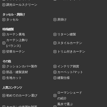
調光ロールスクリーン
タッセル・房掛け
タッセル
房掛け
特殊縫製
カーテン裏地
リターン縫製
カーテン上飾り
スタイルカーテン
(バランス)
切替カーテン
トリム付きカーテン
その他
クッションカバー製作
インテリア雑貨
部品・縫製資材
カーペット/マット
生地カット
縫製仕様
人気コンテンツ
ローマンシェード
初めてのカーテン選び
の紹介
風水で選ぶ
カーテンの光漏れ対策