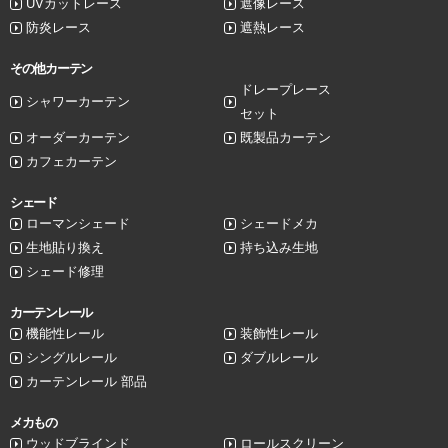
UVカットレース
遮像レース
防炎レース
遮熱レース
その他カーテン
ドレープレース
シャワーカーテン
セット
オーダーカーテン
既製品カーテン
カフェカーテン
シェード
ローマンシェード
シェードメカ
生地貼り換え
持ち込み生地
シェード修理
カーテンレール
機能性レール
装飾性レール
シングルレール
ダブルレール
カーテンレール 部品
メカもの
ウッドブラインド
ロールスクリーン