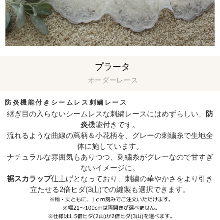
プラータ
オーダーレース
防炎機能付きシームレス刺繍レース
継ぎ目の入らないシームレスな刺繍レースにはめずらしい、
防
炎
機能付きです。
流れるような曲線の蔦柄＆小花柄を、グレーの刺繍糸で生地全
体に施しています。
ナチュラルな雰囲気もありつつ、刺繍糸がグレーなので甘すぎ
ないイメージに。
裾スカラップ
仕上げとなっており、刺繍の華やかさをより引き
立たせる2倍ヒダ(3山)での縫製も選択できます。