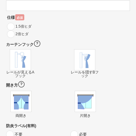
仕様
必須
1.5倍ヒダ
2倍ヒダ
カーテンフック
レールが見えるA
レールを隠すBフ
フック
ック
開き方
両開き
片開き
防炎ラベル(有料)
不要
必要