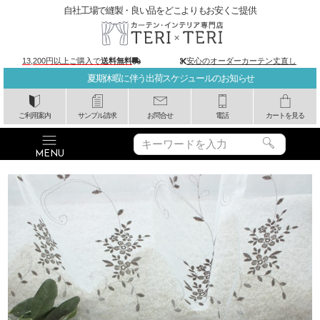
自社工場で縫製・良い品をどこよりもお安くご提供
13,200円以上ご購入で
送料無料
安心のオーダーカーテン丈直し
夏期休暇に伴う出荷スケジュールのお知らせ
ご利用案内
サンプル請求
お問合せ
電話
カートを見る