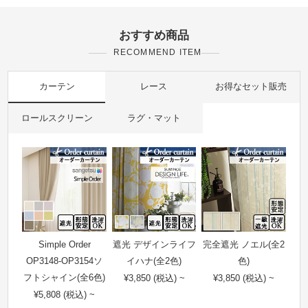
おすすめ商品
RECOMMEND ITEM
カーテン
レース
お得なセット販売
ロールスクリーン
ラグ・マット
Simple Order
遮光 デザインライフ
完全遮光 ノエル(全2
OP3148-OP3154ソ
イハナ(全2色)
色)
フトシャイン(全6色)
¥3,850 (税込) ~
¥3,850 (税込) ~
¥5,808 (税込) ~