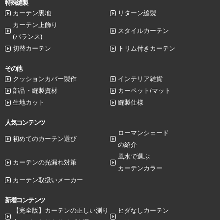
特殊縫製
カーテン裏地
リターン縫製
カーテン上飾り
スタイルカーテン
(バランス)
切替カーテン
トリム付きカーテン
その他
クッションカバー製作
インテリア雑貨
部品・縫製資材
カーペット/マット
生地カット
縫製仕様
人気コンテンツ
ローマンシェード
初めてのカーテン選び
の紹介
風水で選ぶ
カーテンの光漏れ対策
カーテンカラー
カーテン取扱いメーカー
新着コンテンツ
【完全版】カーテンの正しい測り
ヒダなしカーテン