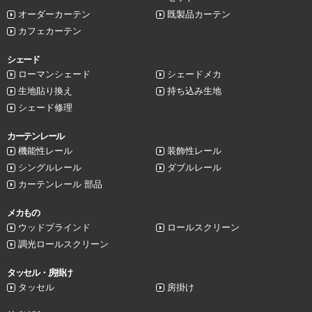
オーダーカーテン
既製品カーテン
カフェカーテン
シェード
ローマンシェード
シェードメカ
生地貼り換え
持ち込み生地
シェード修理
カーテンレール
機能性レール
装飾性レール
シングルレール
ダブルレール
カーテンレール 部品
メカもの
ウッドブラインド
ロールスクリーン
調光ロールスクリーン
タッセル・房掛け
タッセル
房掛け