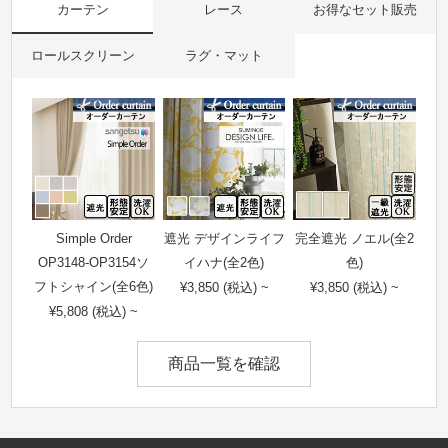
カーテン
レース
お得なセット販売
ロールスクリーン
ラグ・マット
Simple Order
遮光 デザインライフ
完全遮光 ノエル(全2
OP3148-OP3154ソ
イハナ(全2色)
色)
フトシャイン(全6色)
¥3,850 (税込) ~
¥3,850 (税込) ~
¥5,808 (税込) ~
商品一覧を確認