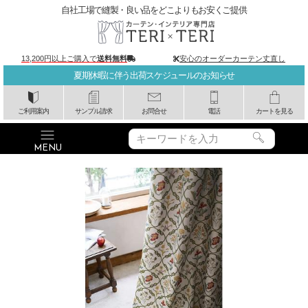
自社工場で縫製・良い品をどこよりもお安くご提供
13,200円以上ご購入で
送料無料
安心のオーダーカーテン丈直し
夏期休暇に伴う出荷スケジュールのお知らせ
ご利用案内
サンプル請求
お問合せ
電話
カートを見る