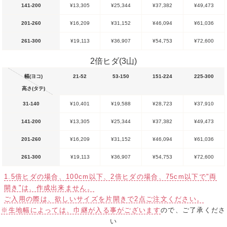
141-200
¥13,305
¥25,344
¥37,382
¥49,473
201-260
¥16,209
¥31,152
¥46,094
¥61,036
261-300
¥19,113
¥36,907
¥54,753
¥72,600
2倍ヒダ(3山)
幅(ヨコ)
21-52
53-150
151-224
225-300
高さ(タテ)
31-140
¥10,401
¥19,588
¥28,723
¥37,910
141-200
¥13,305
¥25,344
¥37,382
¥49,473
201-260
¥16,209
¥31,152
¥46,094
¥61,036
261-300
¥19,113
¥36,907
¥54,753
¥72,600
1.5倍ヒダの場合、100cm以下、2倍ヒダの場合、75cm以下で"両
開き"は、作成出来ません。
ご入用の際は、欲しいサイズを片開きで2点ご注文ください。
※生地幅によっては、巾継が入る事がございます
ので、ご了承くださ
い