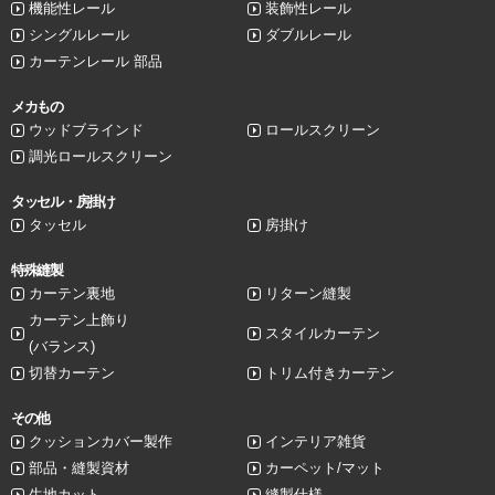
機能性レール
装飾性レール
シングルレール
ダブルレール
カーテンレール 部品
メカもの
ウッドブラインド
ロールスクリーン
調光ロールスクリーン
タッセル・房掛け
タッセル
房掛け
特殊縫製
カーテン裏地
リターン縫製
カーテン上飾り
スタイルカーテン
(バランス)
切替カーテン
トリム付きカーテン
その他
クッションカバー製作
インテリア雑貨
部品・縫製資材
カーペット/マット
生地カット
縫製仕様