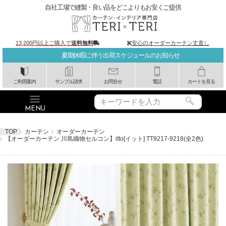
自社工場で縫製・良い品をどこよりもお安くご提供
13,200円以上ご購入で
送料無料
安心のオーダーカーテン丈直し
夏期休暇に伴う出荷スケジュールのお知らせ
ご利用案内
サンプル請求
お問合せ
電話
カートを見る
TOP
カーテン
オーダーカーテン
【オーダーカーテン 川島織物セルコン】itto[イット] TT9217-9218(全2色)