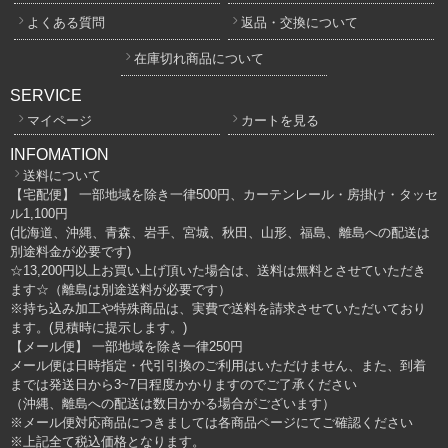
よくある質問
返品・交換について
在庫切れ商品について
SERVICE
マイページ
カートを見る
INFOMATION
送料について
【宅配便】 一部地域を除き一律500円、カーテンレール・房掛け・タッセ
ル1,100円
(北海道、沖縄、青森、岩手、宮城、秋田、山形、福島、離島への配送は
別途料金が必要です)
☆13,200円以上お買い上げ頂いた場合は、送料は無料とさせていただき
ます☆（離島は別途送料が必要です）
※持ち込み加工や特殊商品は、実費で送料を請求させていただいており
ます。(見積時に提示します。)
【メール便】 一部地域を除き一律250円
メール便は日時指定・代引引換のご利用はいただけません、また、到着
までは発送日から3~7日程度かかりますのでご了承ください
（沖縄、離島への配送は数日かかる場合がございます）
※メール便対応商品につきましては各商品ページにてご確認ください
※上記全て税込価格となります。