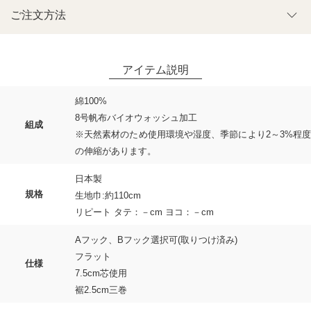
ご注文方法
綿100%
8号帆布バイオウォッシュ加工
組成
※天然素材のため使用環境や湿度、季節により2～3%程度
の伸縮があります。
日本製
規格
生地巾:約110cm
リピート タテ：－cm ヨコ：－cm
Aフック、Bフック選択可(取りつけ済み)
フラット
仕様
7.5cm芯使用
裾2.5cm三巻