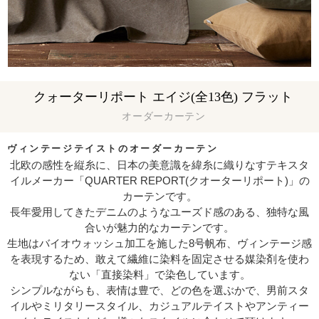
クォーターリポート エイジ(全13色) フラット
オーダーカーテン
ヴィンテージテイストのオーダーカーテン
北欧の感性を縦糸に、日本の美意識を緯糸に織りなすテキスタ
イルメーカー「QUARTER REPORT(クオーターリポート)」の
カーテンです。
長年愛用してきたデニムのようなユーズド感のある、独特な風
合いが魅力的なカーテンです。
生地はバイオウォッシュ加工を施した8号帆布、ヴィンテージ感
を表現するため、敢えて繊維に染料を固定させる媒染剤を使わ
ない「直接染料」で染色しています。
シンプルながらも、表情は豊で、どの色を選ぶかで、男前スタ
イルやミリタリースタイル、カジュアルテイストやアンティー