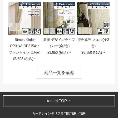
Simple Order
遮光 デザインライフ
完全遮光 ノエル(全2
OP3148-OP3154ソ
イハナ(全2色)
色)
フトシャイン(全6色)
¥3,850 (税込) ~
¥3,850 (税込) ~
¥5,808 (税込) ~
商品一覧を確認
teriteri TOP
カーテンインテリア専門店TERI×TERI