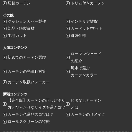
切替カーテン
トリム付きカーテン
その他
クッションカバー製作
インテリア雑貨
部品・縫製資材
カーペット/マット
生地カット
縫製仕様
人気コンテンツ
ローマンシェード
初めてのカーテン選び
の紹介
風水で選ぶ
カーテンの光漏れ対策
カーテンカラー
カーテン取扱いメーカー
新着コンテンツ
【完全版】カーテンの正しい測り
ヒダなしカーテン
方とぴったりなサイズを選ぶコツ
とは
カーテン色選びのコツは？
カーテンのリメイク
ロールスクリーンの特徴