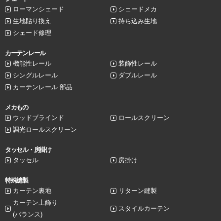
ローマンシェード
シェードメカ
生地貼り換え
持ち込み生地
シェード修理
カーテンレール
機能性レール
装飾性レール
シングルレール
ダブルレール
カーテンレール 部品
メカもの
ウッドブラインド
ロールスクリーン
調光ロールスクリーン
タッセル・房掛け
タッセル
房掛け
特殊縫製
カーテン裏地
リターン縫製
カーテン上飾り
スタイルカーテン
(バランス)