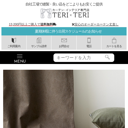
自社工場で縫製・良い品をどこよりもお安くご提供
13,200円以上ご購入で
送料無料
安心のオーダーカーテン丈直し
夏期休暇に伴う出荷スケジュールのお知らせ
ご利用案内
サンプル請求
お問合せ
電話
カートを見る