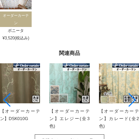
オーダーカーテ
ン
ボニータ
¥3,520(税込み)
関連商品
【オーダーカーテ
【オーダーカーテ
【オーダーカーテ
ン】DSK010G
ン】エレジー(全3
ン】カレード(全2
色)
色)