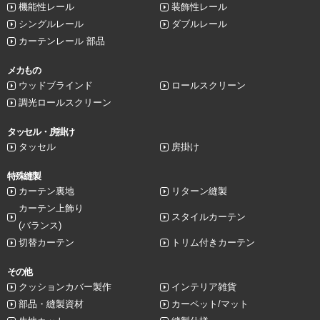
機能性レール
装飾性レール
シングルレール
ダブルレール
カーテンレール 部品
メカもの
ウッドブラインド
ロールスクリーン
調光ロールスクリーン
タッセル・房掛け
タッセル
房掛け
特殊縫製
カーテン裏地
リターン縫製
カーテン上飾り
スタイルカーテン
(バランス)
切替カーテン
トリム付きカーテン
その他
クッションカバー製作
インテリア雑貨
部品・縫製資材
カーペット/マット