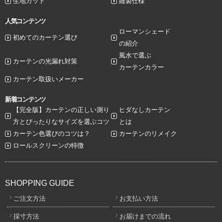
生地カット
縫製仕様
人気コンテンツ
ローマンシェード
初めてのカーテン選び
の紹介
風水で選ぶ
カーテンの光漏れ対策
カーテンカラー
カーテン取扱いメーカー
新着コンテンツ
【完全版】カーテンの正しい測り
ヒダなしカーテン
方とぴったりなサイズを選ぶコツ
とは
カーテン色選びのコツは？
カーテンのリメイク
ロールスクリーンの特徴
SHOPPING GUIDE
ご注文方法
お支払い方法
採寸方法
お届けまでの流れ