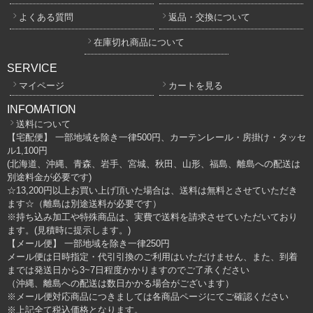
よくある質問
返品・交換について
在庫切れ商品について
SERVICE
マイページ
カートを見る
INFOMATION
送料について
【宅配便】 一部地域を除き一律500円、カーテンレール・房掛け・タッセ
ル1,100円
(北海道、沖縄、青森、岩手、宮城、秋田、山形、福島、離島への配送は
別途料金が必要です)
☆13,200円以上お買い上げ頂いた場合は、送料は無料とさせていただき
ます☆（離島は別途送料が必要です）
※持ち込み加工や特殊商品は、実費で送料を請求させていただいており
ます。(見積時に提示します。)
【メール便】 一部地域を除き一律250円
メール便は日時指定・代引引換のご利用はいただけません、また、到着
までは発送日から3~7日程度かかりますのでご了承ください
（沖縄、離島への配送は数日かかる場合がございます）
※メール便対応商品につきましては各商品ページにてご確認ください
※上記全て税込価格となります。