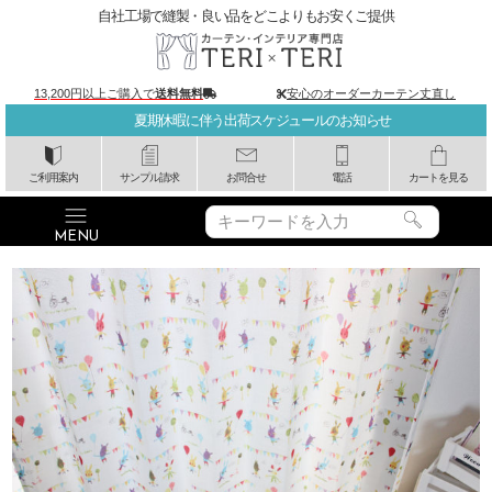
自社工場で縫製・良い品をどこよりもお安くご提供
13,200円以上ご購入で
送料無料
安心のオーダーカーテン丈直し
夏期休暇に伴う出荷スケジュールのお知らせ
ご利用案内
サンプル請求
お問合せ
電話
カートを見る