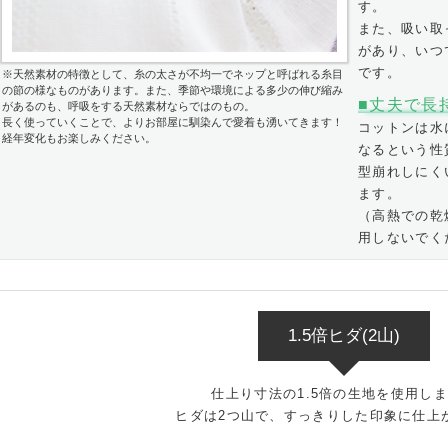
す。
また、吸い取
があり、いつ
です。
※天然素材の特徴として、糸の太さが不均一でネップと呼ばれる糸目
の節の様なものがあります。また、季節や環境による多少の伸び縮み
丈夫で長
があるのも、呼吸をする天然素材ならではのもの。
長く使っていくことで、よりお部屋に馴染んで愛着も湧いてきます！
コットンは水
経年変化もお楽しみください。
なるという性
型崩れしにく
ます。
（高熱での乾
用しないでく
1.5倍ヒダ(2山)
仕上り寸法の1.5倍の生地を使用し
ヒダは2つ山で、すっきりした印象に仕上