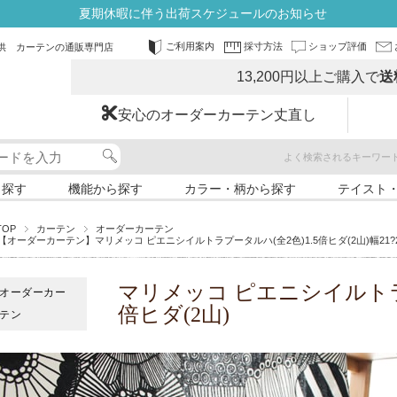
夏期休暇に伴う出荷スケジュールのお知らせ
ご利用案内
採寸方法
ショップ評価
供 カーテンの通販専門店
13,200円以上ご購入で
送
安心のオーダーカーテン丈直し
よく検索されるキーワー
ら探す
機能から探す
カラー・柄から探す
テイスト
TOP
カーテン
オーダーカーテン
【オーダーカーテン】マリメッコ ピエニシイルトラプータルハ(全2色)1.5倍ヒダ(2山)幅21?260
マリメッコ ピエニシイルトラプ
オーダーカー
倍ヒダ(2山)
テン