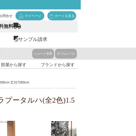
お問合せ
マイページ
カートを見る
料無料
サンプル請求
ド
シェード張替
ダブルレール
・部屋から探す
ブランドから探す
cm 丈31?260cm
ータルハ(全2色)1.5