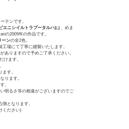
カーテンです。
utarha(ピエニシイルトラプータルハ)
は、めま
ariの2009年の作品です。
リーン
の全2色。
製工場にて丁寧に縫製いたします。
性がありますので予めご了承ください。
だけます。
す。
ります。
となります。
ます。
合い明るさ等の相違がございますのでご
右側となります。
けください)