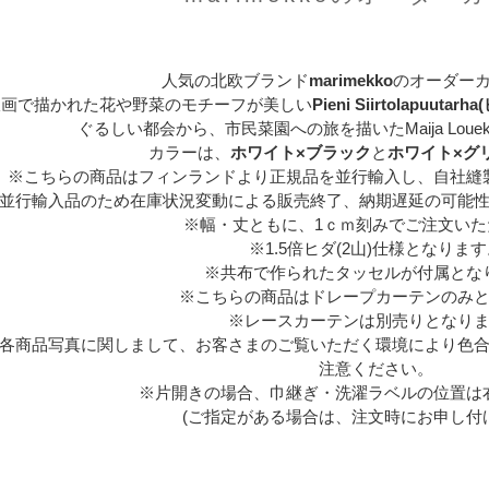
人気の北欧ブランド
marimekko
のオーダー
線画で描かれた花や野菜のモチーフが美しい
Pieni Siirtolapu
ぐるしい都会から、市民菜園への旅を描いたMaija Louek
カラーは、
ホワイト×ブラック
と
ホワイト×グ
※こちらの商品はフィンランドより正規品を並行輸入し、自社縫
並行輸入品のため在庫状況変動による販売終了、納期遅延の可能
※幅・丈ともに、1ｃｍ刻みでご注文いた
※1.5倍ヒダ(2山)仕様となりま
※共布で作られたタッセルが付属とな
※こちらの商品はドレープカーテンのみ
※レースカーテンは別売りとなり
各商品写真に関しまして、お客さまのご覧いただく環境により色
注意ください。
※片開きの場合、巾継ぎ・洗濯ラベルの位置は
(ご指定がある場合は、注文時にお申し付