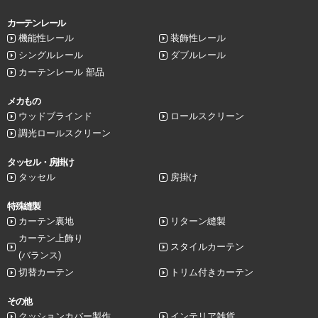
カーテンレール
機能性レール
装飾性レール
シングルレール
ダブルレール
カーテンレール 部品
メカもの
ウッドブラインド
ロールスクリーン
調光ロールスクリーン
タッセル・房掛け
タッセル
房掛け
特殊縫製
カーテン裏地
リターン縫製
カーテン上飾り
スタイルカーテン
(バランス)
切替カーテン
トリム付きカーテン
その他
クッションカバー製作
インテリア雑貨