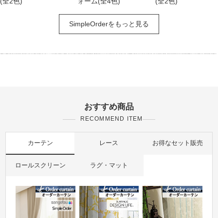
(全2色)
ォーム(全4色)
(全2色)
SimpleOrderをもっと見る
おすすめ商品
RECOMMEND ITEM
カーテン
レース
お得なセット販売
ロールスクリーン
ラグ・マット