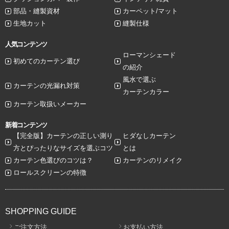
部品・縫製資材
カーペット/マット
生地カット
縫製仕様
人気コンテンツ
ローマンシェード
初めてのカーテン選び
の紹介
風水で選ぶ
カーテンの光漏れ対策
カーテンカラー
カーテン取扱いメーカー
新着コンテンツ
【完全版】カーテンの正しい測り
ヒダなしカーテン
方とぴったりなサイズを選ぶコツ
とは
カーテン色選びのコツは？
カーテンのリメイク
ロールスクリーンの特徴
SHOPPING GUIDE
ご注文方法
お支払い方法