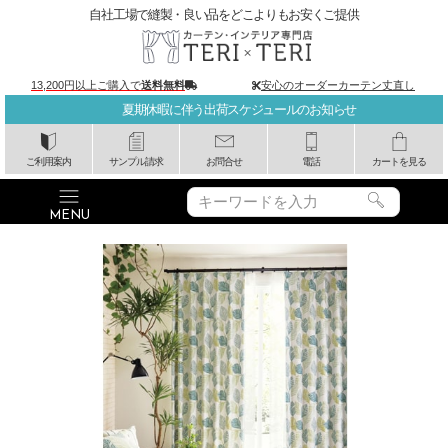
自社工場で縫製・良い品をどこよりもお安くご提供
13,200円以上ご購入で
送料無料
安心のオーダーカーテン丈直し
夏期休暇に伴う出荷スケジュールのお知らせ
ご利用案内
サンプル請求
お問合せ
電話
カートを見る