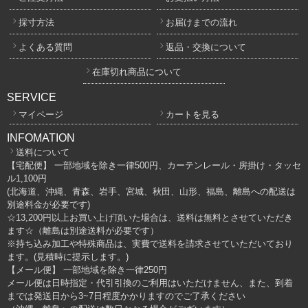
採寸方法
お届けまでの流れ
よくある質問
返品・交換について
在庫切れ商品について
SERVICE
マイページ
カートを見る
INFOMATION
送料について
【宅配便】 一部地域を除き一律500円、カーテンレール・房掛け・タッセ
ル1,100円
(北海道、沖縄、青森、岩手、宮城、秋田、山形、福島、離島への配送は
別途料金が必要です)
☆13,200円以上お買い上げ頂いた場合は、送料は無料とさせていただき
ます☆（離島は別途送料が必要です）
※持ち込み加工や特殊商品は、実費で送料を請求させていただいており
ます。(見積時に提示します。)
【メール便】 一部地域を除き一律250円
メール便は日時指定・代引引換のご利用はいただけません、また、到着
までは発送日から3~7日程度かかりますのでご了承ください